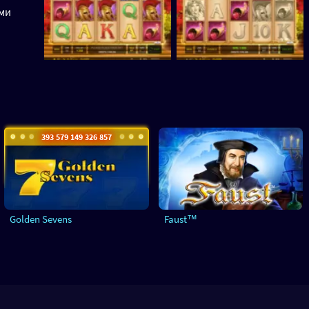
ими
393 579 153 457 877
Golden Sevens
Faust™