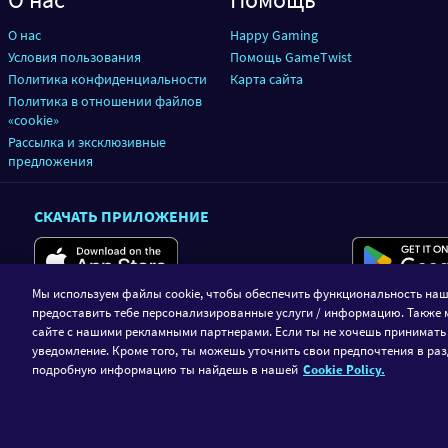
О нас
Happy Gaming
Условия пользования
Помощь GameTwist
Политика конфиденциальности
Карта сайта
Политика в отношении файлов
«cookie»
Рассылка и эксклюзивные
предложения
СКАЧАТЬ ПРИЛОЖЕНИЕ
Мы используем файлы cookie, чтобы обеспечить функциональность наш
предоставить тебе персонализированные услуги / информацию. Также 
сайте с нашими рекламными партнерами. Если ты не хочешь принимать
уведомление. Кроме того, ты можешь уточнить свои предпочтения в раз
подробную информацию ты найдешь в нашей
Cookie Policy.
GameTwist является платформой соц
можете играть только на виртуаль
GameTwist не предоставляет 