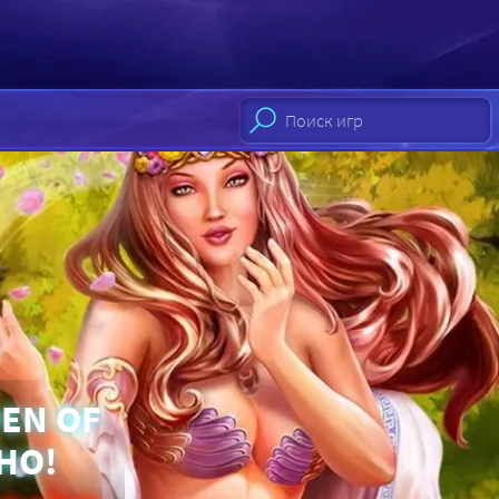
DEN OF
НО!