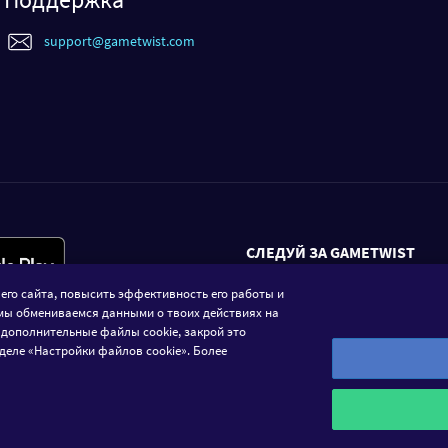
support@gametwist.com
СЛЕДУЙ ЗА GAMETWIST
его сайта, повысить эффективность его работы и
FACEBOOK
мы обмениваемся данными о твоих действиях на
 дополнительные файлы cookie, закрой это
деле «Настройки файлов cookie». Более
иального казино. Игра должна приносить исключительно поло
ную валюту «Твисты». Участие в играх должно преследовать п
возможность конвертировать Твисты в реальную валюту.rel="