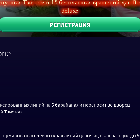
онусных Твистов и 15 бесплатных вращений для B
deluxe
РЕГИСТРАЦИЯ
one
ксированных линий на 5 барабанах и переносит во дворец
й Твистов.
ормировать от левого края линий цепочки, включающие до 5