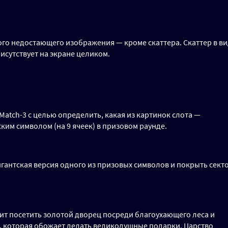
го недостающего изображения — кроме скаттера. Скаттер в в
исутствует на экране целиком.
atch-3 с целью определить, какая из картинок слота —
ким символом (на 9 ячеек) в призовом раунде.
игантская версия одного из призовых символов и покрыть секто
ит посетить золотой дворец посреди благоухающего леса и
, которая обожает делать великодушные подарки. Царство