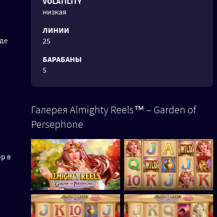
VOLATILITY
низкая
ЛИНИИ
иде
25
БАРАБАНЫ
5
Галерея Almighty Reels™ – Garden of
Persephone
р в