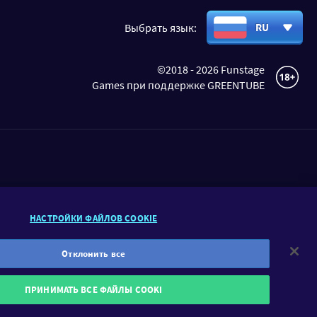
Выбрать язык:
RU
©2018 - 2026 Funstage
Games при поддержке GREENTUBE
INSTAGRAM
НАСТРОЙКИ ФАЙЛОВ COOKIE
Отклонить все
жительные эмоции. Поэтому у нас вы
ПРИНИМАТЬ ВСЕ ФАЙЛЫ COOKI
режде всего развлекательные цели.
nofollow">GamblersAnonymous.