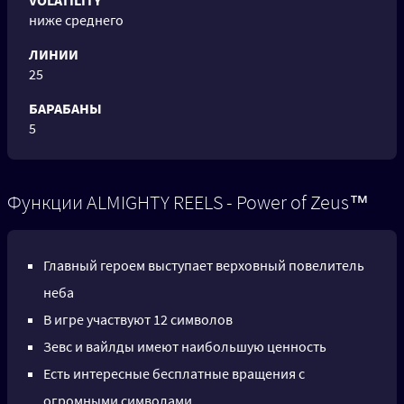
VOLATILITY
ниже среднего
ЛИНИИ
25
БАРАБАНЫ
5
Функции ALMIGHTY REELS - Power of Zeus™
Главный героем выступает верховный повелитель
неба
В игре участвуют 12 символов
Зевс и вайлды имеют наибольшую ценность
Есть интересные бесплатные вращения с
огромными символами