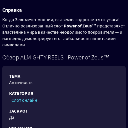
Справка
Когда Зевс мечет молнии, вся земля содрогается от ужаса!
Отлично реализованный слот
Power of Zeus™
представляет
властелина мира в качестве неодолимого покровителя — и
наглядно демонстрирует его глобальность гигантскими
символами.
Обзор ALMIGHTY REELS - Power of Zeus™
ТЕМА
Античность
КАТЕГОРИЯ
Слот онлайн
JACKPOT
Да