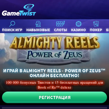
ПОИСК ИГР
НАВЫКОВЫЕ
СЛОТЫ
КАЗИНО
ПОКЕР
Б
ИГРАЙ В ALMIGHTY REELS - POWER OF ZEUS™
ОНЛАЙН БЕСПЛАТНО!
100 000 бонусных Твистов и 15 бесплатных вращений для
Book of Ra™ deluxe
РЕГИСТРАЦИЯ