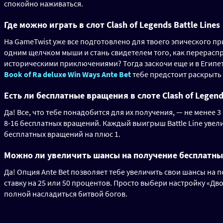
спокойно наживаться.
Где можно играть в слот Clash of Legends Battle Lines
На GameTwist уже все подготовлено для твоего эпического п
одним щелчком мыши и стань свидетелем того, как перерасп
историческими приключениями? Тогда заскочи еще и в Египет
Book of Ra deluxe Win Ways Ante Bet
тебе предстоит раскрыть 
Есть ли бесплатные вращения в слоте Clash of Legends
Да! Все, что тебе понадобится для их получения, — не менее
8-16 бесплатных вращений. Каждый выигрыш Battle Line увели
бесплатных вращений на плюс 1.
Можно ли увеличить шансы на получение бесплатных в
Да! Опция Ante Bet позволяет тебе увеличить свои шансы на
ставку на 25 или 50 процентов. Просто выбери настройку «Д
полной насладиться битвой богов.