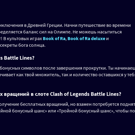
риключения в Древней Греции. Начни путешествие во времени
ределяется баланс сил на Олимпе. Не можешь насытиться
! В культовых играх
Book of Ra
,
Book of Ra deluxe
и
секреты бога солнца.
 Battle Lines?
 3 бонусных символов после завершения прокрутки. Ты начинаеш
чивает как твой множитель, так и количество оставшихся у теб
ращений в слоте Clash of Legends Battle Lines?
 получение бесплатных вращений, но взамен потребуется подня
войной бонусный шанс» или «Тройной бонусный шанс», чтобы по