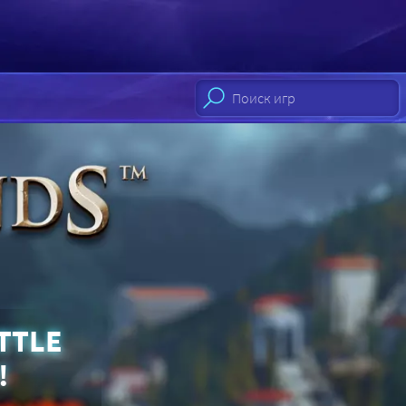
TTLE
!