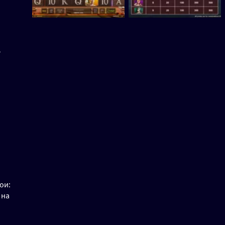
т
ои:
 на