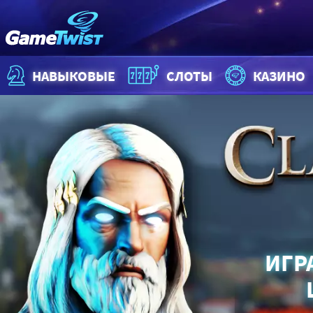
НАВЫКОВЫЕ
СЛОТЫ
КАЗИНО
ИГР