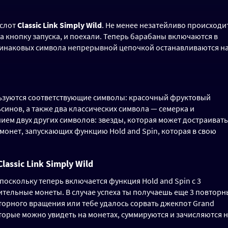
 слот
Classic Link Simply Wild
. Не менее незатейливо происходи
а кнопку запуска, и поехали. Теперь барабаны включаются в
одинаковых символа непрерывной цепочкой останавливаются н
ьзуются соответствующие символы: красочный фруктовый
ьсинов, а также два классических символа — семерка и
ием двух других символов: звезды, которая может достраивать
монет, запускающих функцию Hold and Spin, которая в свою
assic Link Simply Wild
поскольку теперь включается функция Hold and Spin с 3
тельные монеты. В случае успеха ты получаешь еще 3 повторн
вторного вращения или тебе удалось сорвать джекпот Grand
оторые можно увидеть на монетах, суммируются и зачисляются 