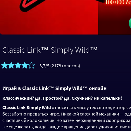
100 000 б
Classic Link™ Simply Wild™
3,7/5 (2178 голосов)
Играй в Classic Link™ Simply Wild™ онлайн
Классический? Да. Простой? Да. Скучный? Ни капельки!
Classic Link Simply Wild
относится к числу тех слотов, которы
беззаботно предаться игре. Никакой сложной механики — од
счастливый колокольчик. Но затем неожиданный сюрприз: з
же еще желать, когда каждое вращение дарит удовольствие и