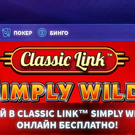
ПОКЕР
БИНГО
Й В CLASSIC LINK™ SIMPLY 
ОНЛАЙН БЕСПЛАТНО!