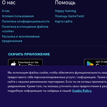
О нас
Помощь
О нас
Happy Gaming
Условия пользования
Помощь GameTwist
Политика конфиденциальности
Карта сайта
Политика в отношении файлов
«cookie»
Рассылка и эксклюзивные
предложения
СКАЧАТЬ ПРИЛОЖЕНИЕ
Мы используем файлы cookie, чтобы обеспечить функциональность наш
предоставить тебе персонализированные услуги / информацию. Также 
сайте с нашими рекламными партнерами. Если ты не хочешь принимать
уведомление. Кроме того, ты можешь уточнить свои предпочтения в раз
подробную информацию ты найдешь в нашей
Cookie Policy.
GameTwist является платформой соц
можете играть только на виртуаль
GameTwist не предоставляет 