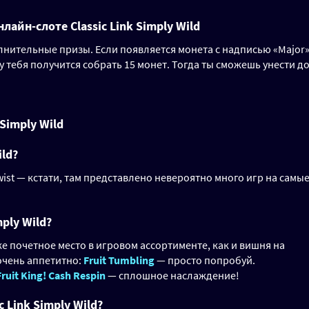
айн-слоте Classic Link Simply Wild
олнительные призы. Если появляется монета с надписью «Major»
у тебя получится собрать 15 монет. Тогда ты сможешь унести д
Simply Wild
ild?
ist — кстати, там представлено невероятно много игр на самы
mply Wild?
е почетное место в игровом ассортименте, как и вишня на
 очень аппетитно:
Fruit Tumbling
— просто попробуй.
Fruit King! Cash Respin
— сплошное наслаждение!
 Link Simply Wild?