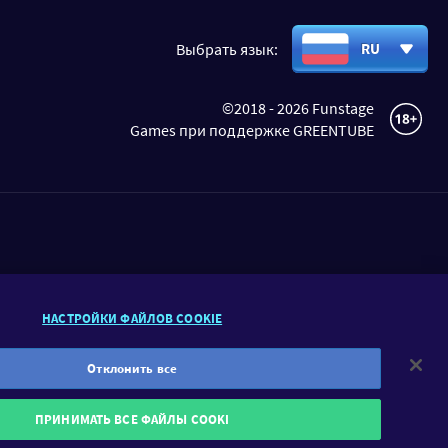
Выбрать язык:
RU
©2018 - 2026 Funstage
Games при поддержке GREENTUBE
INSTAGRAM
НАСТРОЙКИ ФАЙЛОВ COOKIE
Отклонить все
жительные эмоции. Поэтому у нас вы
ПРИНИМАТЬ ВСЕ ФАЙЛЫ COOKI
режде всего развлекательные цели.
nofollow">GamblersAnonymous.