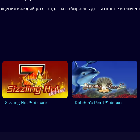
ращения каждый раз, когда ты собираешь достаточное количес
Sizzling Hot™ deluxe
Dolphin‘s Pearl™ deluxe