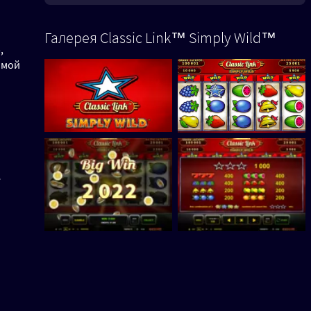
Галерея Classic Link™ Simply Wild™
,
омой
е