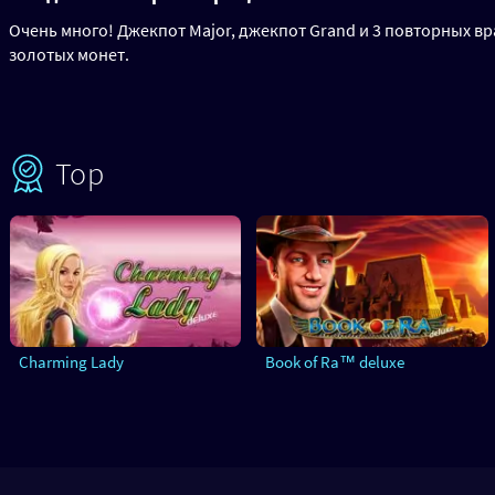
Очень много! Джекпот Major, джекпот Grand и 3 повторных в
золотых монет.
Top
Charming Lady
Book of Ra™ deluxe