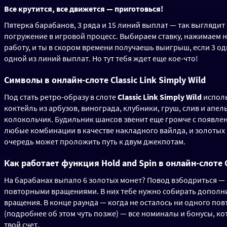
Все крутится, все движется — приготовься!
Пятерка барабанов, 3 ряда и 15 линий выплат — так выглядит
погружение в игровой процесс. Выбираем ставку, нажимаем н
работу, и ты в скором времени получаешь выигрыш, если 3 
одной из линий выплат. Но тут тебя ждет еще кое-что!
Символы в онлайн-слоте Classic Link Simply Wild
Под стать ретро-образу в слоте
Classic Link Simply Wild
испол
коктейль из арбузов, винограда, клубники, груш, слив и апел
колокольчик. Будильник шансов звенит еще громче с появлен
любые комбинации в качестве накладного вайлда, и золотых 
очередь может проложить путь к двум джекпотам.
Как работает функция Hold and Spin в онлайн-слоте Cl
На барабанах выпало 6 золотых монет? Повод взбодриться — 
повторными вращениями. В них тебе нужно собирать дополни
вращения. В конце раунда — когда не осталось ни одного по
(подробнее об этом чуть позже) — все номиналы и бонусы, к
твой счет.