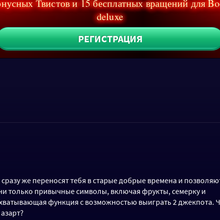
онусных Твистов и 15 бесплатных вращений для B
deluxe
РЕГИСТРАЦИЯ
е сразу же переносят тебя в старые добрые времена и позволяю
ни только привычные символы, включая фрукты, семерку и
ахватывающая функция с возможностью выиграть 2 джекпота. 
 азарт?