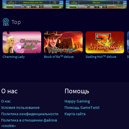
Top
Charming Lady
Book of Ra™ deluxe
Sizzling Hot™ deluxe
D
О нас
Помощь
О нас
Happy Gaming
Условия пользования
Помощь GameTwist
Политика конфиденциальности
Карта сайта
Политика в отношении файлов
«cookie»