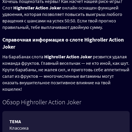
Хочешь пощекотать нервы? Как насчет нашей риск-игры?
Слот
Highroller
Action Joker
онлайн оснащен функцией
удвоения, которая позволяет повысить выигрыш любого
вращения с шансами на успех 50:50. Если твой прогноз
правильный, тебе выплачивают двойную сумму.
Справочная информация о слоте Highroller Action
Joker
На барабанах слота
Highroller
Action Joker
резвится удалая
команда фруктов. Главный весельчак — не кто иной, как шут.
Крути барабаны, не жалея сил, и приготовь себе аппетитный
салат из фруктов — многочисленные витамины могут
оказать внушительное позитивное влияние на твой
кошелек!
Обзор Highroller Action Joker
ТЕМА
Классика