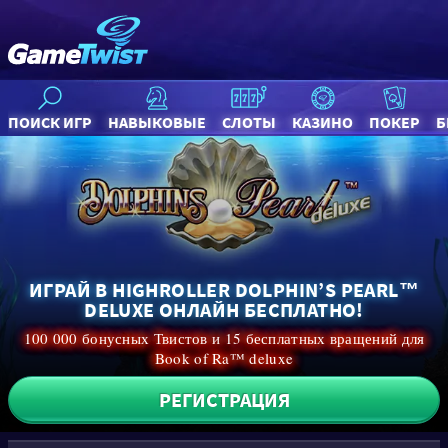
ПОИСК ИГР
НАВЫКОВЫЕ
СЛОТЫ
КАЗИНО
ПОКЕР
Б
ИГРАЙ В HIGHROLLER DOLPHIN’S PEARL™
DELUXE ОНЛАЙН БЕСПЛАТНО!
100 000 бонусных Твистов и 15 бесплатных вращений для
Book of Ra™ deluxe
РЕГИСТРАЦИЯ