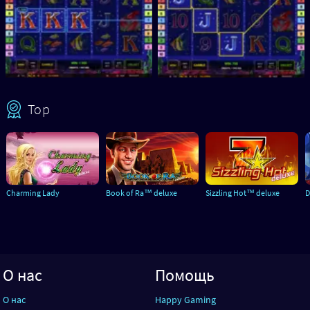
Top
Charming Lady
Book of Ra™ deluxe
Sizzling Hot™ deluxe
D
О нас
Помощь
О нас
Happy Gaming