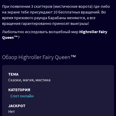
При появлении 3 скаттеров (мистические ворота) где-либо
на экране тебе присуждают 10 бесплатных вращений. Во
время призового раунда барабаны меняются, а все
вращения гарантированно приносят выигрыш!
Любопытно исследовать волшебный мир
Highroller
Fairy
Queen™
?
Обзор Highroller Fairy Queen™
ТЕМА
Сказки, магия, мистика
КАТЕГОРИЯ
Слот онлайн
JACKPOT
Нет