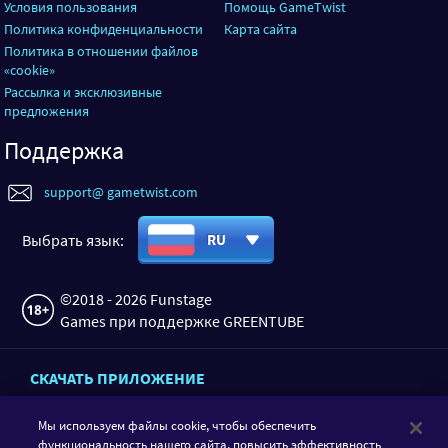
Условия пользования
Помощь GameTwist
Политика конфиденциальности
Карта сайта
Политика в отношении файлов
«cookie»
Рассылка и эксклюзивные
предложения
Поддержка
support@ gametwist.com
Выбрать язык:
RU
©2018 - 2026 Funstage
Games при поддержке GREENTUBE
СКАЧАТЬ ПРИЛОЖЕНИЕ
Мы используем файлы cookie, чтобы обеспечить
функциональность нашего сайта, повысить эффективность