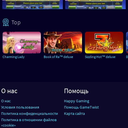
Top
Charming Lady
Book of Ra™ deluxe
Sizzling Hot™ deluxe
D
О нас
Помощь
О нас
Happy Gaming
Условия пользования
Помощь GameTwist
Политика конфиденциальности
Карта сайта
Политика в отношении файлов
«cookie»