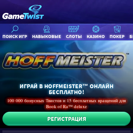
ПОИСК ИГР
НАВЫКОВЫЕ
СЛОТЫ
КАЗИНО
ПОКЕР
Б
ИГРАЙ В HOFFMEISTER™ ОНЛАЙН
БЕСПЛАТНО!
100 000 бонусных Твистов и 15 бесплатных вращений для
Book of Ra™ deluxe
РЕГИСТРАЦИЯ