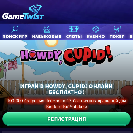
ПОИСК ИГР
НАВЫКОВЫЕ
СЛОТЫ
КАЗИНО
ПОКЕР
Б
ИГРАЙ В HOWDY, CUPID! ОНЛАЙН
БЕСПЛАТНО!
100 000 бонусных Твистов и 15 бесплатных вращений для
Book of Ra™ deluxe
РЕГИСТРАЦИЯ