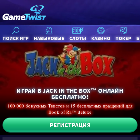
ПОИСК ИГР
НАВЫКОВЫЕ
СЛОТЫ
КАЗИНО
ПОКЕР
Б
ИГРАЙ В JACK IN THE BOX™ ОНЛАЙН
БЕСПЛАТНО!
100 000 бонусных Твистов и 15 бесплатных вращений для
Book of Ra™ deluxe
РЕГИСТРАЦИЯ