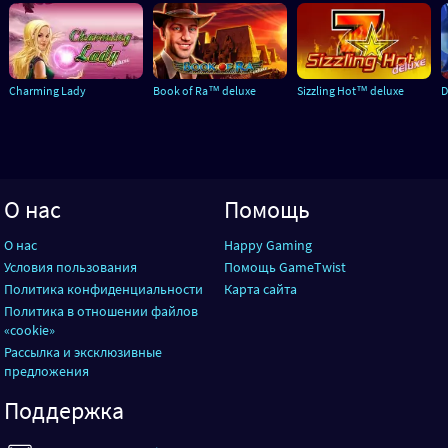
Charming Lady
Book of Ra™ deluxe
Sizzling Hot™ deluxe
D
О нас
Помощь
О нас
Happy Gaming
Условия пользования
Помощь GameTwist
Политика конфиденциальности
Карта сайта
Политика в отношении файлов
«cookie»
Рассылка и эксклюзивные
предложения
Поддержка