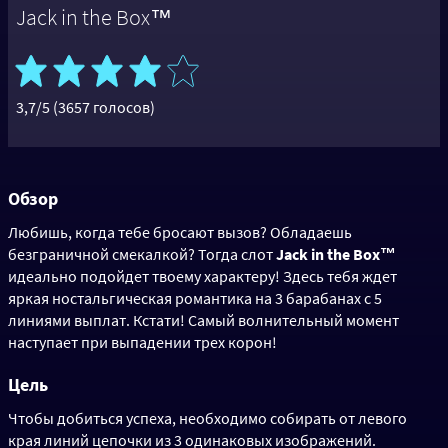
Jack in the Box™
3,7/5 (3657 голосов)
Обзор
Любишь, когда тебе бросают вызов? Обладаешь
безграничной смекалкой? Тогда слот
Jack in the Box™
идеально подойдет твоему характеру! Здесь тебя ждет
яркая ностальгическая романтика на 3 барабанах с 5
линиями выплат. Кстати! Самый волнительный момент
наступает при выпадении трех корон!
Цель
Чтобы добиться успеха, необходимо собирать от левого
края линий цепочки из 3 одинаковых изображений.