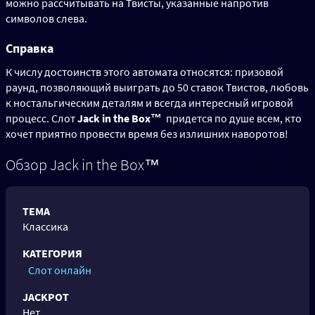
можно рассчитывать на Твисты, указанные напротив
символов слева.
Справка
К числу достоинств этого автомата относятся: призовой
раунд, позволяющий выиграть до 50 ставок Твистов, любовь
к ностальгическим деталям и всегда интересный игровой
процесс. Слот
Jack in the Box™
придется по душе всем, кто
хочет приятно провести время без излишних наворотов!
Обзор Jack in the Box™
ТЕМА
Классика
КАТЕГОРИЯ
Слот онлайн
JACKPOT
Нет