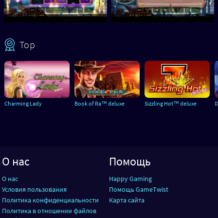
Top
Charming Lady
Book of Ra™ deluxe
Sizzling Hot™ deluxe
D
О нас
Помощь
О нас
Happy Gaming
Условия пользования
Помощь GameTwist
Политика конфиденциальности
Карта сайта
Политика в отношении файлов