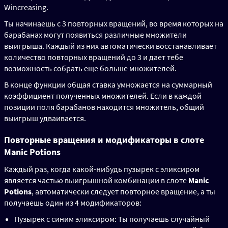
Wincreasing.
Ты начинаешь с 3 повторных вращений, во время которых на
барабанах могут появиться различные множители
выигрыша. Каждый из них автоматически восстанавливает
количество повторных вращений до 3 и дает тебе
возможность собрать еще больше множителей.
В конце функции общая ставка умножается на суммарный
коэффициент полученных множителей. Если в каждой
позиции поля барабанов находится множитель, общий
выигрыш удваивается.
Повторные вращения и модификаторы в слоте
Manic Potions
Каждый раз, когда какой-нибудь пузырек с эликсиром
является частью выигрышной комбинации в слоте
Manic
Potions
, автоматически следует повторное вращение, а ты
получаешь один из 4 модификаторов:
Пузырек с синим эликсиром: Ты получаешь случайный