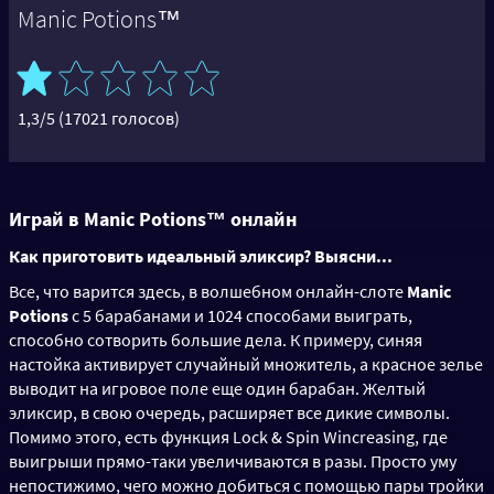
Manic Potions™
1,3/5 (17021 голосов)
Играй в Manic Potions™ онлайн
Как приготовить идеальный эликсир? Выясни...
Все, что варится здесь, в волшебном онлайн-слоте
Manic
Potions
с 5 барабанами и 1024 способами выиграть,
способно сотворить большие дела. К примеру, синяя
настойка активирует случайный множитель, а красное зелье
выводит на игровое поле еще один барабан. Желтый
эликсир, в свою очередь, расширяет все дикие символы.
Помимо этого, есть функция Lock & Spin Wincreasing, где
выигрыши прямо-таки увеличиваются в разы. Просто уму
непостижимо, чего можно добиться с помощью пары тройки