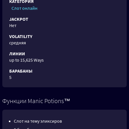
КАТЕГОРИЯ
Слот онлайн
JACKPOT
Нет
VOLATILITY
средняя
ЛИНИИ
up to 15,625 Ways
БАРАБАНЫ
5
Функции Manic Potions™
Слот на тему эликсиров