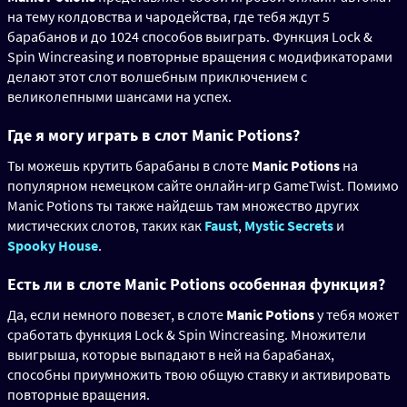
на тему колдовства и чародейства, где тебя ждут 5
барабанов и до 1024 способов выиграть. Функция Lock &
Spin Wincreasing и повторные вращения с модификаторами
делают этот слот волшебным приключением с
великолепными шансами на успех.
Где я могу играть в слот Manic Potions?
Ты можешь крутить барабаны в слоте
Manic Potions
на
популярном немецком сайте онлайн-игр GameTwist. Помимо
Manic Potions ты также найдешь там множество других
мистических слотов, таких как
Faust
,
Mystic Secrets
и
Spooky House
.
Есть ли в слоте Manic Potions особенная функция?
Да, если немного повезет, в слоте
Manic Potions
у тебя может
сработать функция Lock & Spin Wincreasing. Множители
выигрыша, которые выпадают в ней на барабанах,
способны приумножить твою общую ставку и активировать
повторные вращения.