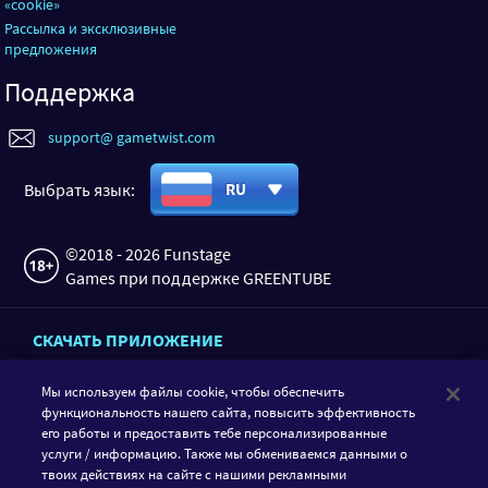
«cookie»
Рассылка и эксклюзивные
предложения
Поддержка
support@ gametwist.com
Выбрать язык:
RU
©2018 - 2026 Funstage
Games при поддержке GREENTUBE
СКАЧАТЬ ПРИЛОЖЕНИЕ
Мы используем файлы cookie, чтобы обеспечить
функциональность нашего сайта, повысить эффективность
его работы и предоставить тебе персонализированные
услуги / информацию. Также мы обмениваемся данными о
твоих действиях на сайте с нашими рекламными