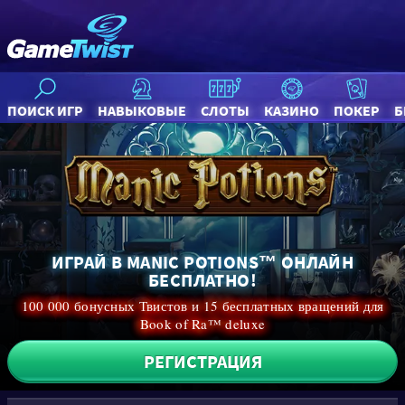
ПОИСК ИГР
НАВЫКОВЫЕ
СЛОТЫ
КАЗИНО
ПОКЕР
Б
ИГРАЙ В MANIC POTIONS™ ОНЛАЙН
БЕСПЛАТНО!
100 000 бонусных Твистов и 15 бесплатных вращений для
Book of Ra™ deluxe
РЕГИСТРАЦИЯ