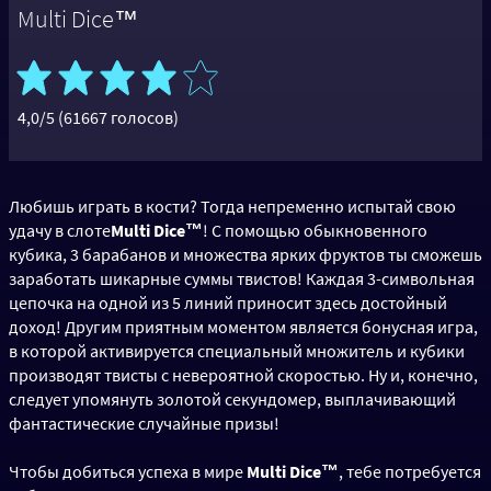
Multi Dice™
4,0/5 (61667 голосов)
Любишь играть в кости? Тогда непременно испытай свою
удачу в слоте
Multi Dice™
! С помощью обыкновенного
кубика, 3 барабанов и множества ярких фруктов ты сможешь
заработать шикарные суммы твистов! Каждая 3-символьная
цепочка на одной из 5 линий приносит здесь достойный
доход! Другим приятным моментом является бонусная игра,
в которой активируется специальный множитель и кубики
производят твисты с невероятной скоростью. Ну и, конечно,
следует упомянуть золотой секундомер, выплачивающий
фантастические случайные призы!
Чтобы добиться успеха в мире
Multi Dice™
, тебе потребуется