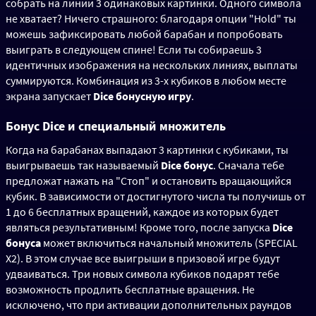
собрать на линии 3 одинаковых картинки. Одного символа
не хватает? Ничего страшного: благодаря опции "Hold" ты
можешь зафиксировать любой барабан и попробовать
выиграть в следующем спине! Если ты собираешь 3
идентичных изображения на нескольких линиях, выплаты
суммируются. Комбинация из 3-х кубиков в любом месте
экрана запускает
Dice бонусную игру
.
Бонус Dice и специальный множитель
Когда на барабанах выпадают 3 картинки с кубиками, ты
выигрываешь так называемый
Dice бонус
. Сначала тебе
предложат нажать на "Стоп" и остановить вращающийся
кубик. В зависимости от достигнутого числа ты получишь от
1 до 6 бесплатных вращений, каждое из которых будет
являться результативным! Кроме того, после запуска
Dice
бонуса
может включиться начальный множитель (SPECIAL
X2). В этом случае все выигрыши в призовой игре будут
удваиваться. Три новых символа кубиков подарят тебе
возможность продлить бесплатные вращения. Не
исключено, что при активации дополнительных раундов