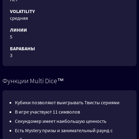
VOLATILITY
средняя
ЛИНИИ
5
БАРАБАНЫ
3
Функции Multi Dice™
Кубики позволяют выигрывать Твисты сериями
В игре участвуют 11 символов
Секундомер имеет наибольшую ценность
Есть Mystery призы и занимательный раунд с