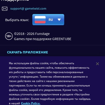
support@ gametwist.com
Выбрать язык:
RU
©2018 - 2026 Funstage
Games при поддержке GREENTUBE
СКАЧАТЬ ПРИЛОЖЕНИЕ
Мы используем файлы cookie, чтобы обеспечить
функциональность нашего сайта, повысить эффективность
его работы и предоставить тебе персонализированные
услуги / информацию. Также мы обмениваемся данными о
твоих действиях на сайте с нашими рекламными
партнерами. Если ты не хочешь принимать дополнительные
файлы cookie, закрой это уведомление. Кроме того, ты
можешь уточнить свои предпочтения в разделе «Настройки
СЛЕДУЙ ЗА GAMETWIST
файлов cookie». Более подробную информацию ты найдешь
в нашей
Cookie Policy.