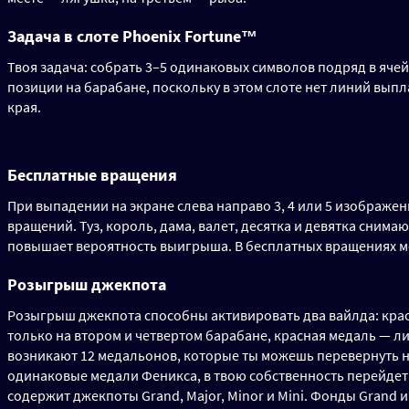
Задача в слоте Phoenix Fortune™
Твоя задача: собрать 3–5 одинаковых символов подряд в яче
позиции на барабане, поскольку в этом слоте нет линий вып
края.
Бесплатные вращения
При выпадении на экране слева направо 3, 4 или 5 изображен
вращений. Туз, король, дама, валет, десятка и девятка снима
повышает вероятность выигрыша. В бесплатных вращениях 
Розыгрыш джекпота
Розыгрыш джекпота способны активировать два вайлда: крас
только на втором и четвертом барабане, красная медаль — ли
возникают 12 медальонов, которые ты можешь перевернуть н
одинаковые медали Феникса, в твою собственность перейдет
содержит джекпоты Grand, Major, Minor и Mini. Фонды Grand