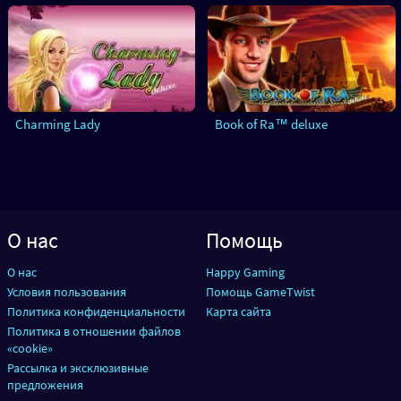
Charming Lady
Book of Ra™ deluxe
О нас
Помощь
О нас
Happy Gaming
Условия пользования
Помощь GameTwist
Политика конфиденциальности
Карта сайта
Политика в отношении файлов
«cookie»
Рассылка и эксклюзивные
предложения