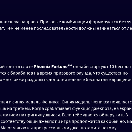
йках слева направо. Призовые комбинации формируются без уч
лат. Тем не менее последовательности должны начинаться от л
ий гонга в слоте
Phoenix Fortune™
онлайн стартуют 10 беспла
ются с барабанов на время призового раунда, что существенно
можно также раздобыть дополнительные бесплатные вращения
ная и синяя медаль Феникса. Синяя медаль Феникса появляетс
шь на третьем. Когда срабатывает функция джекпота, на экран
ажатием на приглянувшиеся. Если тебе удастся обнаружить 3
 соответствующий джекпот и игра продолжится как обычно. Б
 и Major являются прогрессивными джекпотами, а потому