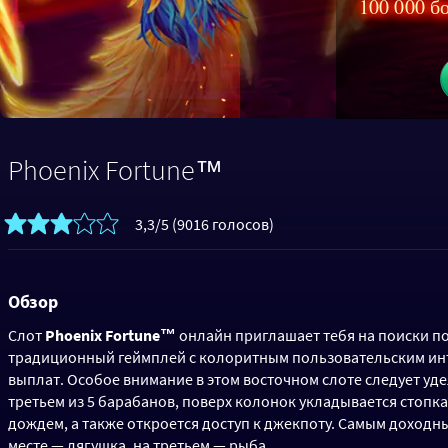
100 000 б
Phoenix Fortune™
3,3/5 (9016 голосов)
Обзор
Слот
Phoenix Fortune™
онлайн приглашает тебя на поиски п
традиционный геймплей с колоритным пользовательским инте
выплат. Особое внимание в этом восточном слоте следует уде
третьем из 5 барабанов, поверх колонок укладывается стопк
дождем, а также откроется доступ к джекпоту. Самым доходн
месте — лягушка, на третьем — рыба.