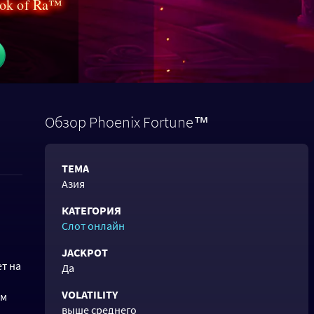
ook of Ra™
Обзор Phoenix Fortune™
ТЕМА
Азия
КАТЕГОРИЯ
Слот онлайн
JACKPOT
т на
Да
VOLATILITY
ом
выше среднего