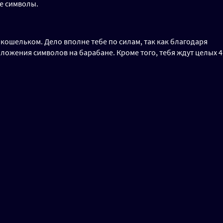
се символы.
кошельком. Дело вполне тебе по силам, так как благодаря
ложения символов на барабане. Кроме того, тебя ждут целых 4