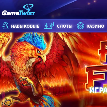
НАВЫКОВЫЕ
СЛОТЫ
КАЗИНО
ИГР