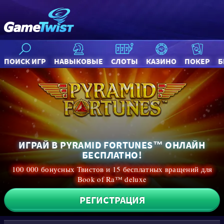
ПОИСК ИГР
НАВЫКОВЫЕ
СЛОТЫ
КАЗИНО
ПОКЕР
Б
ИГРАЙ В PYRAMID FORTUNES™ ОНЛАЙН
БЕСПЛАТНО!
100 000 бонусных Твистов и 15 бесплатных вращений для
Book of Ra™ deluxe
РЕГИСТРАЦИЯ