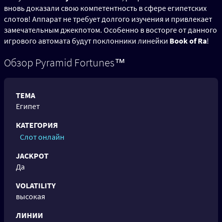
вновь доказали свою компетентность в сфере египетских
слотов! Аппарат не требует долгого изучения и привлекает
замечательным джекпотом. Особенно в восторге от данного
игрового автомата будут поклонники линейки
Book of Ra
!
Обзор Pyramid Fortunes™
ТЕМА
Египет
КАТЕГОРИЯ
Слот онлайн
JACKPOT
Да
VOLATILITY
высокая
ЛИНИИ