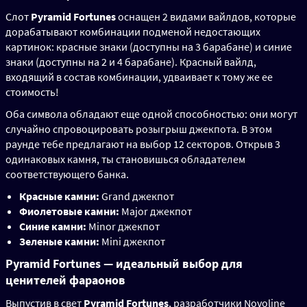
Слот
Pyramid Fortunes
оснащен 2 видами вайлдов, которые
дорабатывают комбинации подменой недостающих
картинок: красные знаки (доступны на 3 барабане) и синие
знаки (доступны на 2 и 4 барабане). Красный вайлд,
входящий в состав комбинации, удваивает к тому же ее
стоимость!
Оба символа обладают еще одной способностью: они могут
случайно спровоцировать розыгрыш джекпота. В этом
раунде тебе предлагают на выбор 12 секторов. Открыв 3
одинаковых камня, ты становишься обладателем
соответствующего банка.
Красные камни:
Grand джекпот
Фиолетовые камни:
Major джекпот
Синие камни:
Minor джекпот
Зеленые камни:
Mini джекпот
Pyramid Fortunes — идеальный выбор для
ценителей фараонов
Выпустив в свет
Pyramid Fortunes
, разработчики Novoline