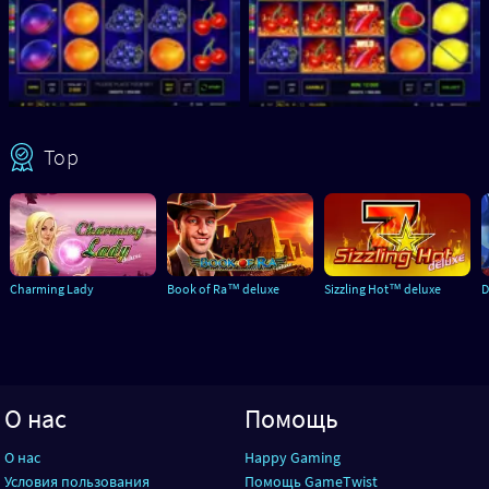
Top
Charming Lady
Book of Ra™ deluxe
Sizzling Hot™ deluxe
D
О нас
Помощь
О нас
Happy Gaming
Условия пользования
Помощь GameTwist