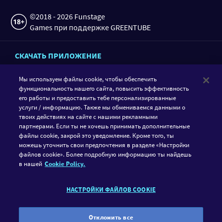
©2018 - 2026 Funstage
Games при поддержке GREENTUBE
СКАЧАТЬ ПРИЛОЖЕНИЕ
Мы используем файлы cookie, чтобы обеспечить
функциональность нашего сайта, повысить эффективность
его работы и предоставить тебе персонализированные
услуги / информацию. Также мы обмениваемся данными о
твоих действиях на сайте с нашими рекламными
партнерами. Если ты не хочешь принимать дополнительные
файлы cookie, закрой это уведомление. Кроме того, ты
можешь уточнить свои предпочтения в разделе «Настройки
СЛЕДУЙ ЗА GAMETWIST
файлов cookie». Более подробную информацию ты найдешь
в нашей
Cookie Policy.
FACEBOOK
INSTAGRAM
НАСТРОЙКИ ФАЙЛОВ COOKIE
GameTwist является платформой социального казино. Игра
должна приносить исключительно положительные эмоции.
Поэтому у нас вы можете играть только на виртуальную
Отклонить все