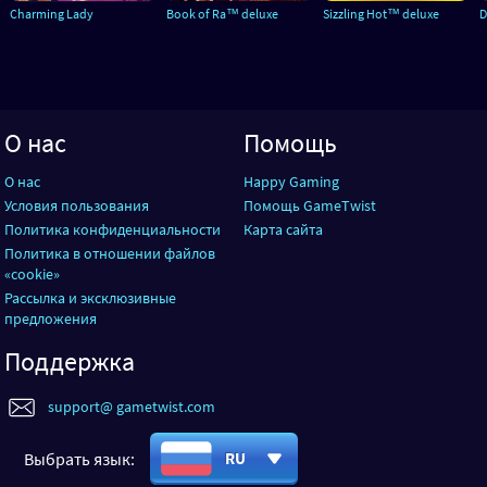
Charming Lady
Book of Ra™ deluxe
Sizzling Hot™ deluxe
D
О нас
Помощь
О нас
Happy Gaming
Условия пользования
Помощь GameTwist
Политика конфиденциальности
Карта сайта
Политика в отношении файлов
«cookie»
Рассылка и эксклюзивные
предложения
Поддержка
support@ gametwist.com
Выбрать язык:
RU