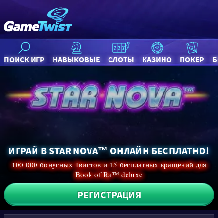
ПОИСК ИГР
НАВЫКОВЫЕ
СЛОТЫ
КАЗИНО
ПОКЕР
Б
ИГРАЙ В STAR NOVA™ ОНЛАЙН БЕСПЛАТНО!
100 000 бонусных Твистов и 15 бесплатных вращений для
Book of Ra™ deluxe
РЕГИСТРАЦИЯ