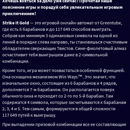
Хочешь взяться за дело уже сейчас? Прочитай наше
пояснение игры и порадуй себя увлекательным игровым
приключением!
Strike It Gold
— это игровой онлайн-автомат от Greentube,
где есть 6 барабанов и до 117 649 способов выиграть.
Собрав как минимум 3 одинаковых символа на одной из
линий в порядке слева направо, ты становишься счастливым
обладателем сверкающих Твистов. Сине-фиолетовый алмаз
осчастливит тебя выигрышем даже в 2-символьной
комбинации.
Кроме того, игра может похвастаться особенной функцией.
Она оснащена механизмом Win-Ways™. Это значит, что
изначальное окно, состоящее из 6 барабанов и 4 рядов,
дополняется 7-м барабаном. Он располагается поверх
обычного окна и проходит со 2-го по 5-й барабан. Там
содержатся 4 символа, которые засчитываются к барабанам
2, 3, 4 и 5. Тем самым, формируются в общей сложности
117 649 путей к выигрышу.
При выпадении призовой комбинации все ее составляющие