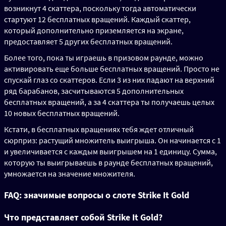
возникнут 4 скаттера, поскольку тогда автоматически
стартуют 12 бесплатных вращений. Каждый скаттер,
который дополнительно приземляется на экране,
предоставляет 5 других бесплатных вращений.
Более того, пока ты играешь в призовом раунде, можно
активировать еще больше бесплатных вращений. Просто не
спускай глаз со скаттеров. Если 3 из них падают на верхний
ряд барабанов, засчитываются 5 дополнительных
бесплатных вращений, а за 4 скаттера ты получаешь целых
10 новых бесплатных вращений.
Кстати, в бесплатных вращениях тебя ждет отличный
сюрприз: растущий множитель выигрыша. Он начинается с 1
и увеличивается с каждым выигрышем на 1 единицу. Сумма,
которую ты выигрываешь в раунде бесплатных вращений,
умножается на значение множителя.
FAQ: значимые вопросы о слоте Strike It Gold
Что представляет собой Strike It Gold?