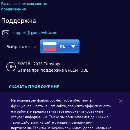
Рассылка и эксклюзивные
предложения
Поддержка
support@ gametwist.com
Выбрать язык:
RU
©2018 - 2026 Funstage
Games при поддержке GREENTUBE
СКАЧАТЬ ПРИЛОЖЕНИЕ
Мы используем файлы cookie, чтобы обеспечить
функциональность нашего сайта, повысить эффективность
его работы и предоставить тебе персонализированные
услуги / информацию. Также мы обмениваемся данными о
твоих действиях на сайте с нашими рекламными
партнерами. Если ты не хочешь принимать дополнительные