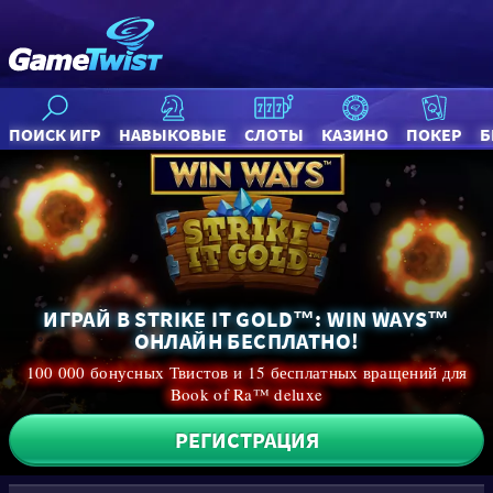
ПОИСК ИГР
НАВЫКОВЫЕ
СЛОТЫ
КАЗИНО
ПОКЕР
Б
ИГРАЙ В STRIKE IT GOLD™: WIN WAYS™
ОНЛАЙН БЕСПЛАТНО!
100 000 бонусных Твистов и 15 бесплатных вращений для
Book of Ra™ deluxe
РЕГИСТРАЦИЯ