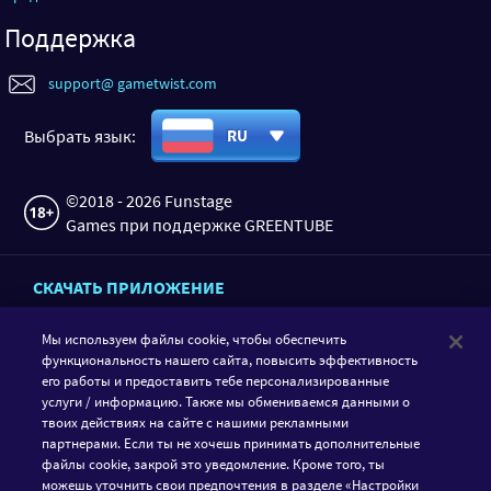
Поддержка
support@ gametwist.com
Выбрать язык:
RU
©2018 - 2026 Funstage
Games при поддержке GREENTUBE
СКАЧАТЬ ПРИЛОЖЕНИЕ
Мы используем файлы cookie, чтобы обеспечить
функциональность нашего сайта, повысить эффективность
его работы и предоставить тебе персонализированные
услуги / информацию. Также мы обмениваемся данными о
твоих действиях на сайте с нашими рекламными
партнерами. Если ты не хочешь принимать дополнительные
файлы cookie, закрой это уведомление. Кроме того, ты
можешь уточнить свои предпочтения в разделе «Настройки
СЛЕДУЙ ЗА GAMETWIST