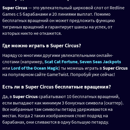
Super Circus
— это увлекательный цирковой слот от Redline
Games с 5 барабанами и 20 линиями выплат. Помимо
бесплатных вращений он может предложить функцию
тигриных вращений и гарантирует шансы на успех, от
которых никто не откажется.
Где можно играть в Super Circus?
Наряду со многими другими увлекательными онлайн-
слотами (например,
Scat Cat Fortune
,
Seven Seas Jackpots
или
Lord of the Ocean Magic
) ты можешь играть в
Super Circus
на популярном сайте GameTwist. Попробуй уже сейчас!
Есть ли в Super Circus бесплатные вращения?
Да, в
Super Circus
срабатывают 10 бесплатных вращений,
если выпадают как минимум 3 бонусных символа (скаттер).
Все набранные там символы петард удерживаются на
местах. Когда 2 таких изображения стоят подряд на
барабанах, они сливаются в одну большую петарду.