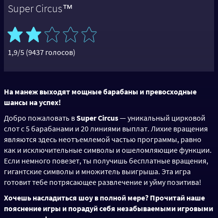
Super Circus™
1,9/5 (9437 голосов)
На манеж выходят мощные барабаны и превосходные
шансы на успех!
Добро пожаловать в
Super Circus
— уникальный цирковой
слот с 5 барабанами и 20 линиями выплат. Лихие вращения
являются здесь неотъемлемой частью программы, равно
как и исключительные символы и ошеломляющие функции.
Если немного повезет, ты получишь бесплатные вращения,
гигантские символы и множитель выигрыша. Эта игра
готовит тебе потрясающее развлечение и уйму позитива!
Хочешь насладиться шоу в полной мере? Прочитай наше
пояснение игры и порадуй себя незабываемыми игровыми