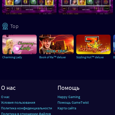
Top
Charming Lady
Book of Ra™ deluxe
Sizzling Hot™ deluxe
D
О нас
Помощь
О нас
Happy Gaming
Условия пользования
Помощь GameTwist
Политика конфиденциальности
Карта сайта
Политика в отношении файлов