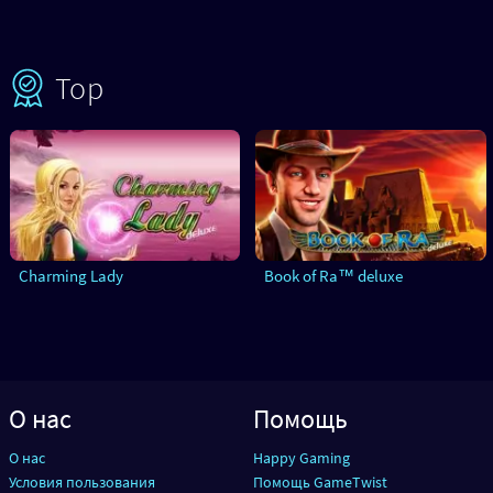
Top
Charming Lady
Book of Ra™ deluxe
О нас
Помощь
О нас
Happy Gaming
Условия пользования
Помощь GameTwist