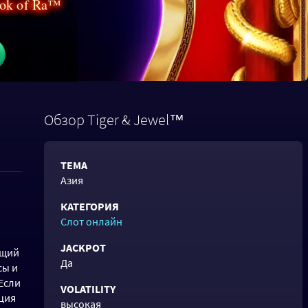
ook of Ra™
Обзор Tiger & Jewel™
ТЕМА
Азия
КАТЕГОРИЯ
Слот онлайн
JACKPOT
ющий
Да
сы и
Если
VOLATILITY
кция
высокая