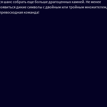
тся шанс собрать еще больше драгоценных камней. Не менее
 появиться дикие символы с двойным или тройным множителем
превосходная команда!