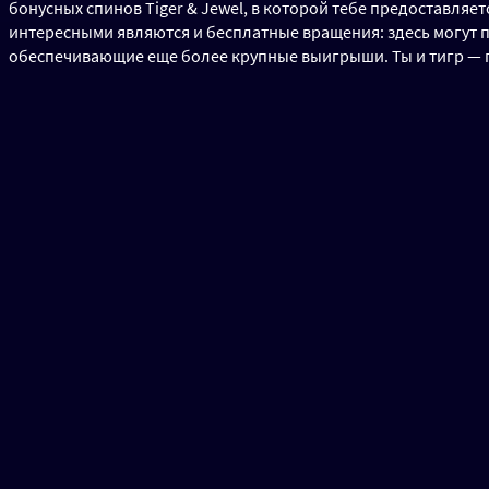
бонусных спинов Tiger & Jewel, в которой тебе предоставляе
интересными являются и бесплатные вращения: здесь могут
обеспечивающие еще более крупные выигрыши. Ты и тигр — 