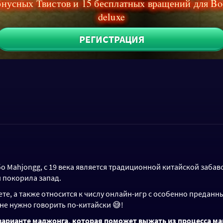
онусных Твистов и 15 бесплатных вращений для B
deluxe
РЕГИСТРАЦИЯ
о Mahjongg, с 19 века является традиционной китайской заба
и покорила запад.
ете, а также относится к числу онлайн-игр с особенно преданн
 не нужно говорить по-китайски 😅!
арианте маджонга, которая поможет выжать из процесса ма