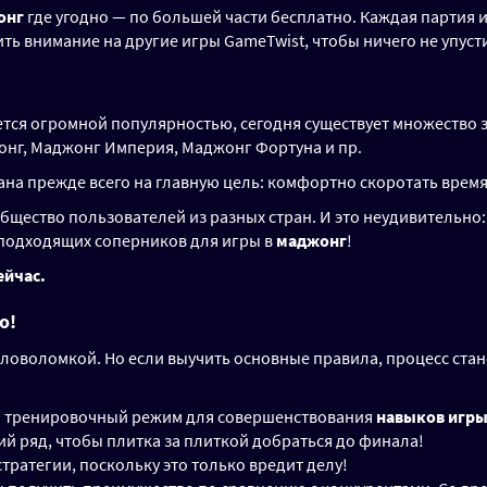
онг
где угодно — по большей части бесплатно. Каждая партия 
ть внимание на другие игры GameTwist, чтобы ничего не упуст
ется огромной популярностью, сегодня существует множество
нг, Маджонг Империя, Маджонг Фортуна и пр.
на прежде всего на главную цель: комфортно скоротать время
бщество пользователей из разных стран. И это неудивительно
 подходящих соперников для игры в
маджонг
!
ейчас.
о!
ловоломкой. Но если выучить основные правила, процесс ста
ый тренировочный режим для совершенствования
навыков игры
ий ряд, чтобы плитка за плиткой добраться до финала!
стратегии, поскольку это только вредит делу!