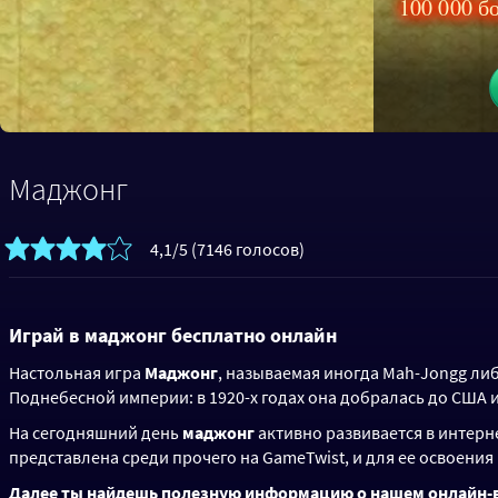
100 000 б
Маджонг
4,1/5 (7146 голосов)
Играй в маджонг бесплатно онлайн
Настольная игра
Маджонг
, называемая иногда Mah-Jongg либ
Поднебесной империи: в 1920-х годах она добралась до США 
На сегодняшний день
маджонг
активно развивается в интерн
представлена среди прочего на GameTwist, и для ее освоения
Далее ты найдешь полезную информацию о нашем онлайн-в