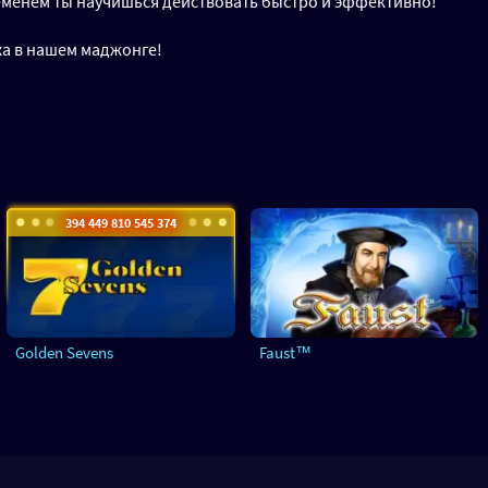
еменем ты научишься действовать быстро и эффективно!
ха в нашем маджонге!
394 449 815 573 503
Golden Sevens
Faust™