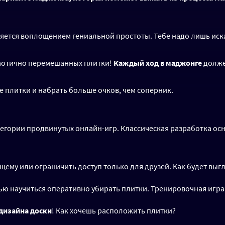
яется воплощением гениальной простоты. Тебе надо лишь ис
 хаотично перемешанных плитки!
Каждый ход в маджонге
долже
се плитки и набрать больше очков, чем соперник.
тегории продвинутых онлайн-игр. Классическая разработка о
му или ограничить доступ только для друзей. Как будет выгл
лью научиться оперативно убирать плитки. Тренировочная игр
дизайна доски
! Как хочешь расположить плитки?