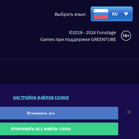
Выбрать язык:
RU
©2018 - 2026 Funstage
Games при поддержке GREENTUBE
INSTAGRAM
НАСТРОЙКИ ФАЙЛОВ COOKIE
Отклонить все
жительные эмоции. Поэтому у нас вы
ПРИНИМАТЬ ВСЕ ФАЙЛЫ COOKI
режде всего развлекательные цели.
nofollow">GamblersAnonymous.