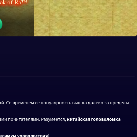
ook of Ra™
вой. Со временем ее популярность вышла далеко за пределы
ыми почитателями. Разумеется,
китайская головоломка
ксимум удовольствия!