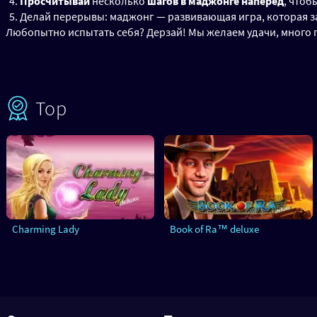
Просчитывай
несколько
шагов в маджонге наперед
, чтоб
Делай перерывы: маджонг — развивающая игра, которая з
Любопытно испытать себя? Дерзай! Мы желаем удачи, много 
Top
Charming Lady
Book of Ra™ deluxe