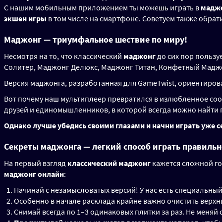
С нашим мобильным приложением ты можешь играть в
мадж
экшен игры
в том числе на смартфоне. Советуем также обрати
Маджонг — триумфальное шествие по миру!
Несмотря на то, что классический
маджонг
до сих пор пользу
Солитер, Маджонг Делюкс, Маджонг Титан, Конфетный Маджо
Версия маджонга, разработанная для GameTwist, ориентирова
Вот почему наш мультиплеер превратился в излюбленное соо
друзей и единомышленников, в которой всегда можно найти
Однако лучше убедись своими глазами и начни играть уже с
Секреты маджонга — легкий способ играть правильн
На первый взгляд
классический маджонг
кажется сложной го
маджонг онлайн
:
Начинай с незамысловатых версий! У нас есть специальн
Особенно в начале расклада крайне важно очистить верхн
Снимай всегда по 1–3 одинаковых плитки за раз. Не меняй 