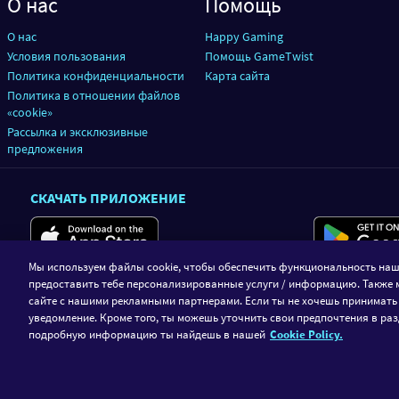
О нас
Помощь
О нас
Happy Gaming
Условия пользования
Помощь GameTwist
Политика конфиденциальности
Карта сайта
Политика в отношении файлов
«cookie»
Рассылка и эксклюзивные
предложения
СКАЧАТЬ ПРИЛОЖЕНИЕ
Мы используем файлы cookie, чтобы обеспечить функциональность наш
предоставить тебе персонализированные услуги / информацию. Также 
сайте с нашими рекламными партнерами. Если ты не хочешь принимать
уведомление. Кроме того, ты можешь уточнить свои предпочтения в раз
подробную информацию ты найдешь в нашей
Cookie Policy.
GameTwist является платформой соц
можете играть только на виртуаль
GameTwist не предоставляет 