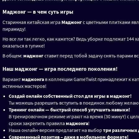
Маджонг — в чем суть игры
Старинная китайская игра
Маджонг
с цветными плитками явл
пирамиду!
Но все ли так легко, как кажется? Ведь уборке подлежат 144
оказаться в тупике!
В общем:
маджонг
ставит перед тобой задачу снять парами в
Наш маджонг — игра последнего поколения!
Вариант
маджонга
в коллекции GameTwist принадлежит к ка
истинных мастеров!
Создай онлайн собственный стол для игры в маджонг!
Ты можешь разрешить вступить в поединок любому желающе
Тренинг онлайн — быстрый способ улучшить навыки!
В тренировочном режиме играют на время (30 минут) с це
сроки закрепить правила
маджонга
!
Наша онлайн-версия предлагает на выбор
три различных 
Современный позитив – даже в мобильном формате!