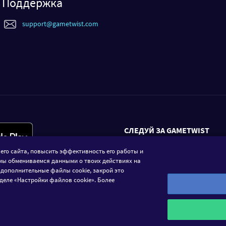
Поддержка
support@gametwist.com
СЛЕДУЙ ЗА GAMETWIST
его сайта, повысить эффективность его работы и
FACEBOOK
мы обмениваемся данными о твоих действиях на
 дополнительные файлы cookie, закрой это
деле «Настройки файлов cookie». Более
иального казино. Игра должна приносить исключительно поло
ную валюту «Твисты». Участие в играх должно преследовать п
возможность конвертировать Твисты в реальную валюту.rel="