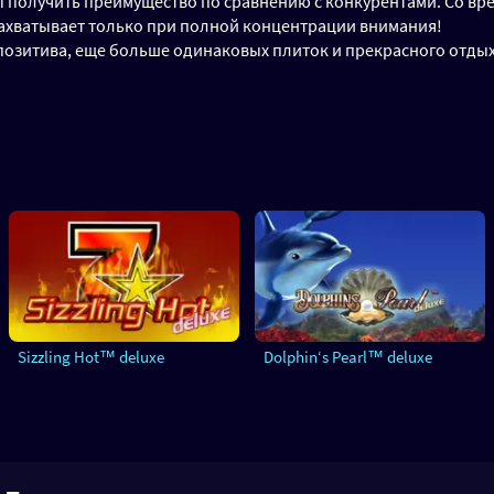
ы получить преимущество по сравнению с конкурентами. Со вр
ахватывает только при полной концентрации внимания!
позитива, еще больше одинаковых плиток и прекрасного отды
Sizzling Hot™ deluxe
Dolphin‘s Pearl™ deluxe