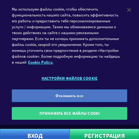
Мы используем файлы cookie, чтобы обеспечить
функциональность нашего сайта, повысить эффективность
его работы и предоставить тебе персонализированные
услуги / информацию. Также мы обмениваемся данными о
твоих действиях на сайте с нашими рекламными
партнерами. Если ты не хочешь принимать дополнительные
файлы cookie, закрой это уведомление. Кроме того, ты
СЛЕДУЙ ЗА GAMETWIST
можешь уточнить свои предпочтения в разделе «Настройки
файлов cookie». Более подробную информацию ты найдешь
в нашей
Cookie Policy.
FACEBOOK
INSTAGRAM
НАСТРОЙКИ ФАЙЛОВ COOKIE
GameTwist является платформой социального казино. Игра
должна приносить исключительно положительные эмоции.
Поэтому у нас вы можете играть только на виртуальную
Отклонить все
валюту «Твисты». Участие в играх должно преследовать
прежде всего развлекательные цели. GameTwist не
ПРИНИМАТЬ ВСЕ ФАЙЛЫ COOKI
предоставляет возможность конвертировать Твисты в
реальную валюту.rel="nofollow">GamblersAnonymous.
ВХОД
РЕГИСТРАЦИЯ