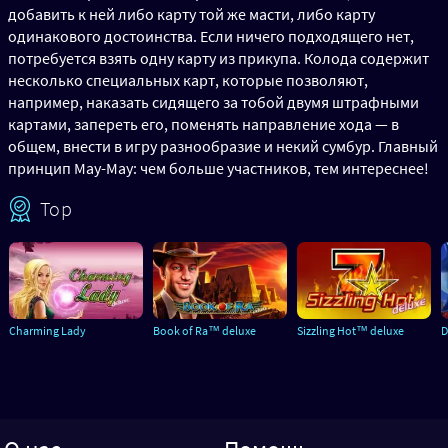
добавить к ней либо карту той же масти, либо карту
одинакового достоинства. Если ничего подходящего нет,
потребуется взять одну карту из прикупа. Колода содержит
несколько специальных карт, которые позволяют,
например, наказать сидящего за тобой двумя штрафными
картами, запереть его, поменять направление хода — в
общем, внести в игру разнообразие и некий сумбур. Главный
принцип Мау-Мау: чем больше участников, тем интереснее!
Top
Charming Lady
Book of Ra™ deluxe
Sizzling Hot™ deluxe
D