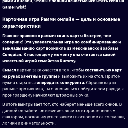
рамми онлайн, чтобы с полной ясностью испытать себя на
GameTwist!
Карточная игра Рамми онлайн — цель и основные
характеристики
Главное правило в рамми: скинь карты быстрее, чем
соперник! Эта увлекательная игра по комбинированию и
выкладыванию карт возникла из мексиканской забавы
Conquian. К настоящему моменту она считается самой
известной игрой семейства Rummy.
Смысл
партии заключается в том, чтобы
составить из карт
на руках зачетные группы
и выложить их на стол. Притом
нужно стараться
опередить конкурента
. Сбросив карты
раньше противника, ты становишься победителем раунда, а
проигравшему начисляют штрафные очки.
В итоге выигрывает тот, кто наберет меньше всего очков. В
данной онлайн-игре везение является второстепенным
фактором, поскольку успех зависит в основном от смекалки,
логики и внимательности.