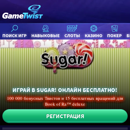
ПОИСК ИГР
НАВЫКОВЫЕ
СЛОТЫ
КАЗИНО
ПОКЕР
Б
ИГРАЙ В SUGAR! ОНЛАЙН БЕСПЛАТНО!
100 000 бонусных Твистов и 15 бесплатных вращений для
Book of Ra™ deluxe
РЕГИСТРАЦИЯ