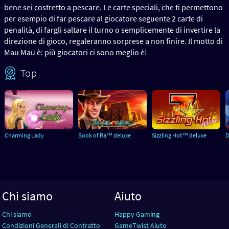
bene sei costretto a pescare. Le carte speciali, che ti permettono
per esempio di far pescare al giocatore seguente 2 carte di
penalità, di fargli saltare il turno o semplicemente di invertire la
direzione di gioco, regaleranno sorprese a non finire. Il motto di
Mau Mau è: più giocatori ci sono meglio è!
Top
Charming Lady
Book of Ra™ deluxe
Sizzling Hot™ deluxe
D
Chi siamo
Aiuto
Chi siamo
Happy Gaming
Condizioni Generali di Contratto
GameTwist Aiuto