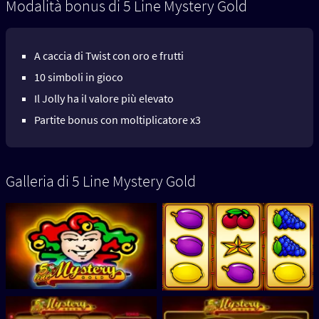
Modalità bonus di 5 Line Mystery Gold
A caccia di Twist con oro e frutti
10 simboli in gioco
Il Jolly ha il valore più elevato
Partite bonus con moltiplicatore x3
Galleria di 5 Line Mystery Gold