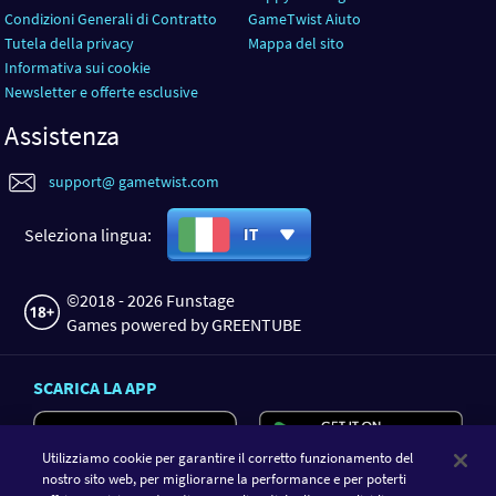
Condizioni Generali di Contratto
GameTwist Aiuto
Tutela della privacy
Mappa del sito
Informativa sui cookie
Newsletter e offerte esclusive
Assistenza
support@ gametwist.com
Seleziona lingua:
IT
©2018 - 2026 Funstage
Games powered by GREENTUBE
SCARICA LA APP
Utilizziamo cookie per garantire il corretto funzionamento del
nostro sito web, per migliorarne la performance e per poterti