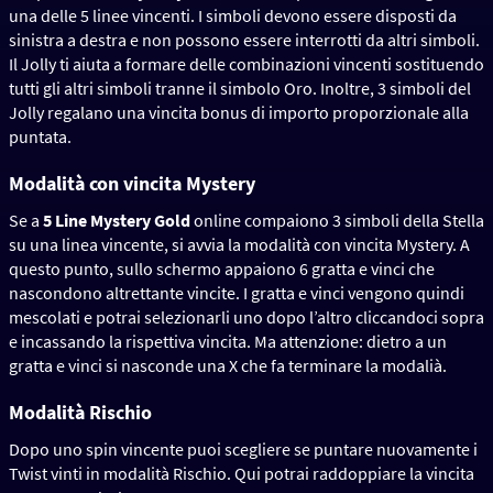
una delle 5 linee vincenti. I simboli devono essere disposti da
sinistra a destra e non possono essere interrotti da altri simboli.
Il Jolly ti aiuta a formare delle combinazioni vincenti sostituendo
tutti gli altri simboli tranne il simbolo Oro. Inoltre, 3 simboli del
Jolly regalano una vincita bonus di importo proporzionale alla
puntata.
Modalità con vincita Mystery
Se a
5 Line Mystery Gold
online compaiono 3 simboli della Stella
su una linea vincente, si avvia la modalità con vincita Mystery. A
questo punto, sullo schermo appaiono 6 gratta e vinci che
nascondono altrettante vincite. I gratta e vinci vengono quindi
mescolati e potrai selezionarli uno dopo l’altro cliccandoci sopra
e incassando la rispettiva vincita. Ma attenzione: dietro a un
gratta e vinci si nasconde una X che fa terminare la modalià.
Modalità Rischio
Dopo uno spin vincente puoi scegliere se puntare nuovamente i
Twist vinti in modalità Rischio. Qui potrai raddoppiare la vincita