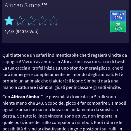
African Simba™
1,4/5 (94075 Voti)
Qui ti attende un safari indimenticabile che ti regalerà vincite da
capogiro! Vivi un’avventura in Africa e incassa un sacco di twist!
La tua caccia ai trofei inizia su uno sfondo meraviglioso, che ti
farà immergere completamente nel mondo degli animali. Ed è
proprio un animale che ti aiuterà: il leone Simba ti darà una
mano a catturare i simboli giusti per incassare grandi vincite.
Con
African Simba™
le possibilità di vincita su 5 rulli sono
niente meno che 243. Scopo del gioco è far comparire 5 simboli
uguali e adiacenti su una linea con andamento da sinistra a
destra. Se tutte le linee vincenti sono attive, non importa in
quale posizione del rullo compaiono i simboli. Puoi ridurre le
possibilità di vincita disattivando singole posizioni sui rulli. In