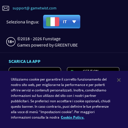
support@ gametwist.com
Seleziona lingua:
IT
©2018 - 2026 Funstage
Games powered by GREENTUBE
SCARICA LA APP
Utilizziamo cookie per garantire il corretto funzionamento del
nostro sito web, per migliorarne la performance e per poterti
offrire servizi e contenuti personalizzati. Inoltre, condividiamo
informazioni sul tuo utilizzo del sito con i nostri partner
pubblicitari. Se preferisci non accettare i cookie opzionali, chiudi
questo banner. In caso contrario, puoi definire le tue preferenze
alla voce di menù “Impostazioni cookie”. Per maggiori
SEGUI GAMETWIST
informazioni consulta la nostra
Cookie Policy.
FACEBOOK
INSTAGRAM