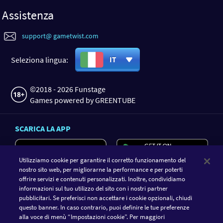
Assistenza
support@ gametwist.com
Seleziona lingua:
IT
©2018 - 2026 Funstage
Games powered by GREENTUBE
SCARICA LA APP
Utilizziamo cookie per garantire il corretto funzionamento del
nostro sito web, per migliorarne la performance e per poterti
offrire servizi e contenuti personalizzati. Inoltre, condividiamo
informazioni sul tuo utilizzo del sito con i nostri partner
pubblicitari. Se preferisci non accettare i cookie opzionali, chiudi
questo banner. In caso contrario, puoi definire le tue preferenze
alla voce di menù “Impostazioni cookie”. Per maggiori
SEGUI GAMETWIST