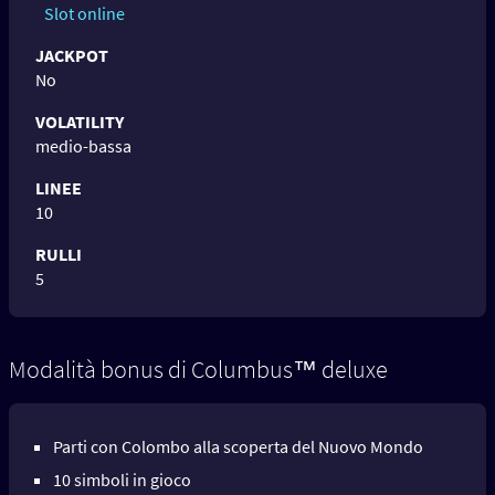
Slot online
JACKPOT
No
VOLATILITY
medio-bassa
LINEE
10
RULLI
5
Modalità bonus di Columbus™ deluxe
Parti con Colombo alla scoperta del Nuovo Mondo
10 simboli in gioco