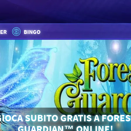
ER
BINGO
GIOCA SUBITO GRATIS A FORES
GUARDIAN™ ONLINE!