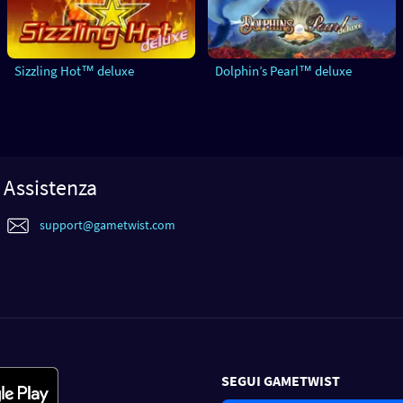
Sizzling Hot™ deluxe
Dolphin’s Pearl™ deluxe
Assistenza
support@gametwist.com
SEGUI GAMETWIST