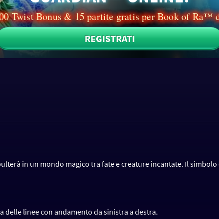
00 Twist Bonus & 15 partite gratis per Book of Ra™ 
REGISTRATI
atapulterà in un mondo magico tra fate e creature incantate. Il simbolo
na delle linee con andamento da sinistra a destra.