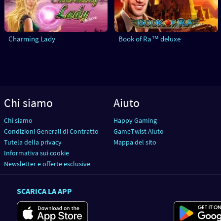
Charming Lady
Book of Ra™ deluxe
Chi siamo
Aiuto
Chi siamo
Happy Gaming
Condizioni Generali di Contratto
GameTwist Aiuto
Tutela della privacy
Mappa del sito
Informativa sui cookie
Newsletter e offerte esclusive
SCARICA LA APP