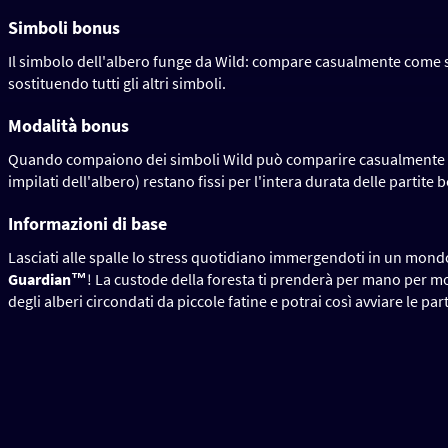
Simboli bonus
Il simbolo dell'albero funge da Wild: compare casualmente come simb
sostituendo tutti gli altri simboli.
Modalità bonus
Quando compaiono dei simboli Wild può comparire casualmente anch
impilati dell'albero) restano fissi per l'intera durata delle partite 
Informazioni di base
Lasciati alle spalle lo stress quotidiano immergendoti in un mondo
Guardian™
! La custode della foresta ti prenderà per mano per mo
degli alberi circondati da piccole fatine e potrai così avviare le par