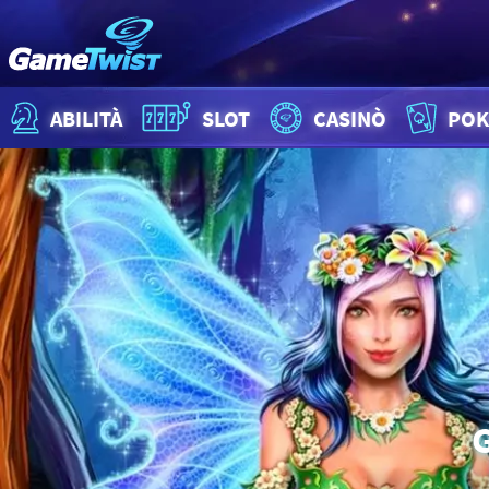
ABILITÀ
SLOT
CASINÒ
POK