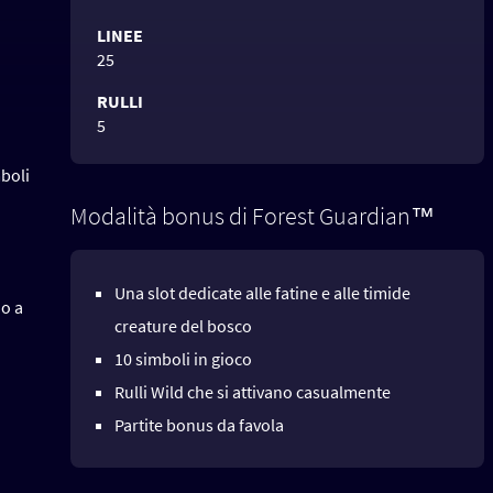
LINEE
25
RULLI
5
boli
Modalità bonus di Forest Guardian™
Una slot dedicate alle fatine e alle timide
no a
creature del bosco
10 simboli in gioco
Rulli Wild che si attivano casualmente
Partite bonus da favola