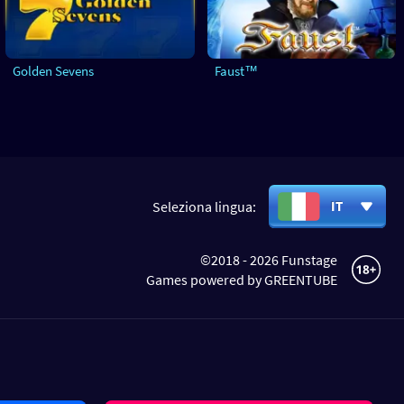
Golden Sevens
Faust™
Seleziona lingua:
IT
©2018 - 2026 Funstage
Games powered by GREENTUBE