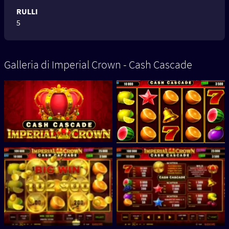
RULLI
5
Galleria di Imperial Crown - Cash Cascade