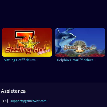
Sizzling Hot™ deluxe
Dolphin’s Pearl™ deluxe
Assistenza
support@gametwist.com