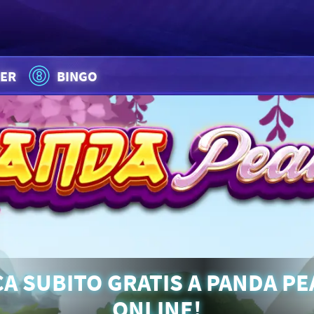
ER
BINGO
A SUBITO GRATIS A PANDA P
ONLINE!