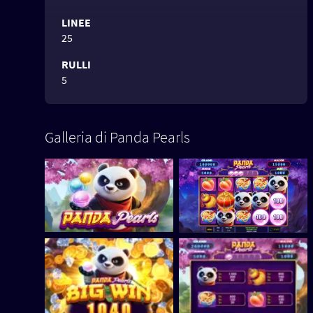
LINEE
25
RULLI
5
Galleria di Panda Pearls