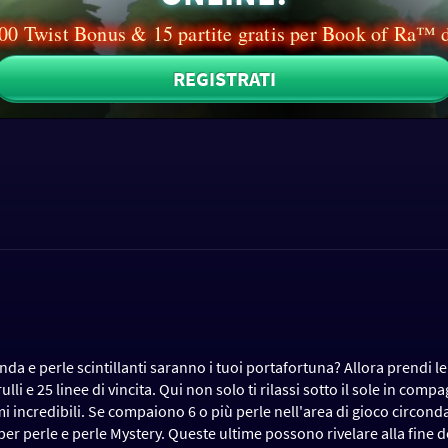
00 Twist Bonus & 15 partite gratis per Book of Ra™ 
REGISTRATI
anda e perle scintillanti saranno i tuoi portafortuna? Allora prendi le
ulli e 25 linee di vincita. Qui non solo ti rilassi sotto il sole in comp
mi incredibili. Se compaiono 6 o più perle nell'area di gioco circond
super perle e perle Mystery. Queste ultime possono rivelare alla fine d