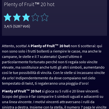
Plenty of Fruit™ 20 hot
3,4/5 (5287 Voti)
Attento, scotta! A
Plenty of Fruit™ 20 hot
non ti scotterai: qui
non sono solo i frutti bollenti a riempire le casse, ma anche le
campane, le stelle e il 7 scatenato! Quest'ultimo è
particolarmente fortunato perché non ti regala solo vincite
elevate, ma sostituisce anche tutti gli altri simboli, aumentando
così le tue possibilità di vincita. Con le stelle si incassano vincite
da urlo! Indipendentemente da dove compaiano nel cielo
tempestato di twist, ti regaleranno una pioggia d'oro!
Plenty of Fruit™ 20 hot
si gioca su 5 rulli e 20 linee vincenti.
Scopo del gioco è far comparire 5 simboli uguali e adiacenti su
una linea vincente. I motivi vincenti attraversano i rulli da
sinistra a destra. Insieme con la stella, il numero 7 paga le vincite