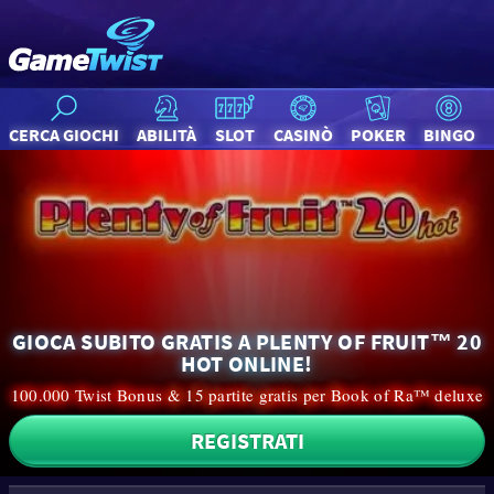
CERCA GIOCHI
ABILITÀ
SLOT
CASINÒ
POKER
BINGO
GIOCA SUBITO GRATIS A PLENTY OF FRUIT™ 20
HOT ONLINE!
100.000 Twist Bonus & 15 partite gratis per Book of Ra™ deluxe
REGISTRATI