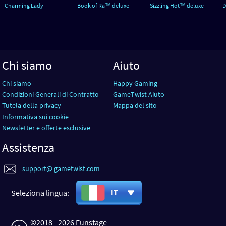
Charming Lady
Book of Ra™ deluxe
Sizzling Hot™ deluxe
D
Chi siamo
Aiuto
Chi siamo
Happy Gaming
Condizioni Generali di Contratto
GameTwist Aiuto
Tutela della privacy
Mappa del sito
Informativa sui cookie
Newsletter e offerte esclusive
Assistenza
support@ gametwist.com
Seleziona lingua:
IT
©2018 - 2026 Funstage