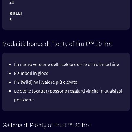
20
RULLI
5
Modalità bonus di Plenty of Fruit™ 20 hot
La nuova versione della celebre serie di fruit machine
8 simboli in gioco
Il 7 (Wild) ha il valore più elevato
Le Stelle (Scatter) possono regalarti vincite in qualsiasi
posizione
Galleria di Plenty of Fruit™ 20 hot