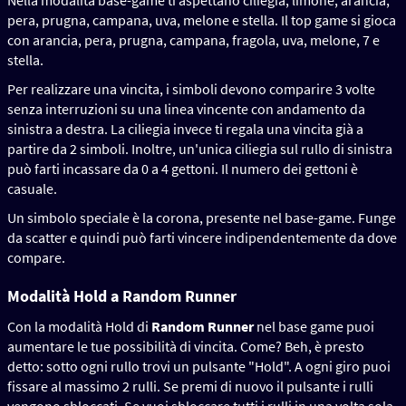
Nella modalità base-game ti aspettano ciliegia, limone, arancia,
pera, prugna, campana, uva, melone e stella. Il top game si gioca
con arancia, pera, prugna, campana, fragola, uva, melone, 7 e
stella.
Per realizzare una vincita, i simboli devono comparire 3 volte
senza interruzioni su una linea vincente con andamento da
sinistra a destra. La ciliegia invece ti regala una vincita già a
partire da 2 simboli. Inoltre, un'unica ciliegia sul rullo di sinistra
può farti incassare da 0 a 4 gettoni. Il numero dei gettoni è
casuale.
Un simbolo speciale è la corona, presente nel base-game. Funge
da scatter e quindi può farti vincere indipendentemente da dove
compare.
Modalità Hold a Random Runner
Con la modalità Hold di
Random Runner
nel base game puoi
aumentare le tue possibilità di vincita. Come? Beh, è presto
detto: sotto ogni rullo trovi un pulsante "Hold". A ogni giro puoi
fissare al massimo 2 rulli. Se premi di nuovo il pulsante i rulli