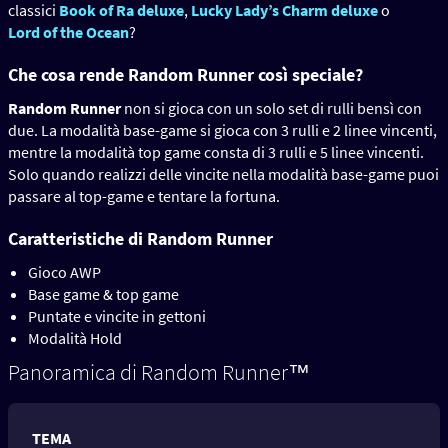
classici
Book of Ra deluxe
,
Lucky Lady’s Charm deluxe
o
Lord of the Ocean
?
Che cosa rende Random Runner così speciale?
Random Runner
non si gioca con un solo set di rulli bensì con
due. La modalità base-game si gioca con 3 rulli e 2 linee vincenti,
mentre la modalità top game consta di 3 rulli e 5 linee vincenti.
Solo quando realizzi delle vincite nella modalità base-game puoi
passare al top-game e tentare la fortuna.
Caratteristiche di Random Runner
Gioco AWP
Base game & top game
Puntate e vincite in gettoni
Modalità Hold
Panoramica di Random Runner™
TEMA