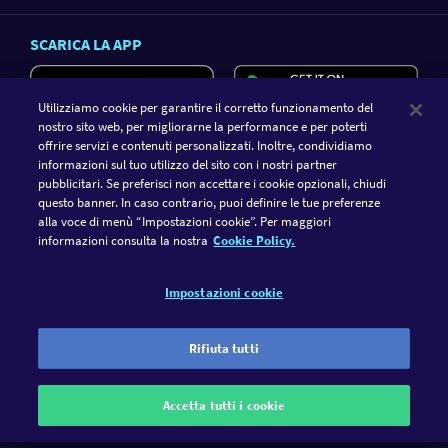
SCARICA LA APP
Utilizziamo cookie per garantire il corretto funzionamento del
nostro sito web, per migliorarne la performance e per poterti
offrire servizi e contenuti personalizzati. Inoltre, condividiamo
informazioni sul tuo utilizzo del sito con i nostri partner
pubblicitari. Se preferisci non accettare i cookie opzionali, chiudi
questo banner. In caso contrario, puoi definire le tue preferenze
alla voce di menù “Impostazioni cookie”. Per maggiori
SEGUI GAMETWIST
informazioni consulta la nostra
Cookie Policy.
FACEBOOK
INSTAGRAM
Impostazioni cookie
Game Twist è un casinò social. Il gioco deve essere fonte di
divertimento e nient’altro. Per questo puoi giocare unicamente
Rifiuta tutti
con la valuta virtuale "Twist“. Il divertimento dovrebbe sempre
rappresentare l’aspetto più importante del gioco. GameTwist
Accetta tutti i cookie
non offre pertanto la possibilità di convertire i Twist in denaro
reale.