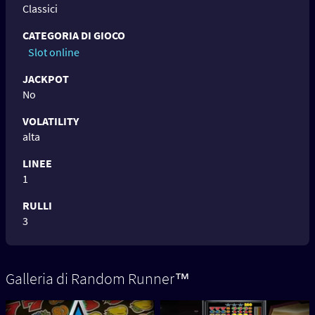
Classici
CATEGORIA DI GIOCO
Slot online
JACKPOT
No
VOLATILITY
alta
LINEE
1
RULLI
3
Galleria di Random Runner™