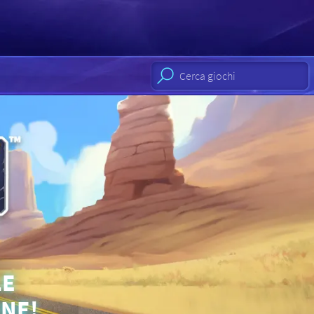
LE
INE!