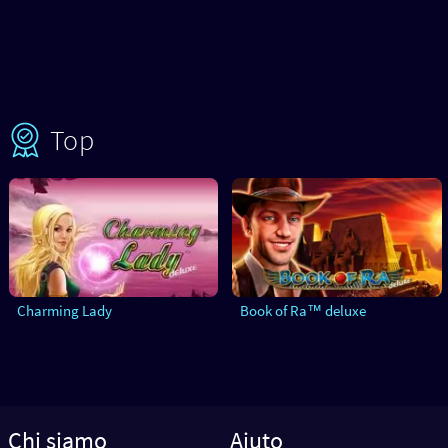
Top
Charming Lady
Book of Ra™ deluxe
Chi siamo
Aiuto