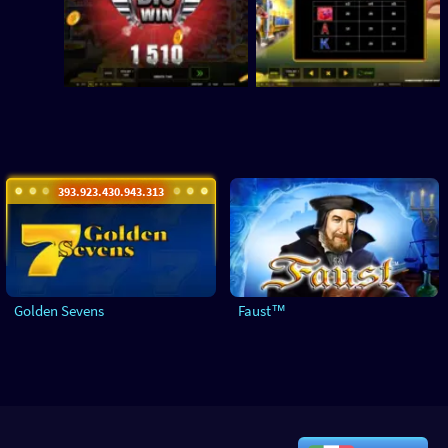
393.923.435.052.346
Golden Sevens
Faust™