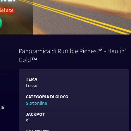
deluxe
Panoramica di Rumble Riches™ - Haulin'
Gold™
TEMA
Lusso
CATEGORIA DI GIOCO
Slot online
lli
JACKPOT
Sì