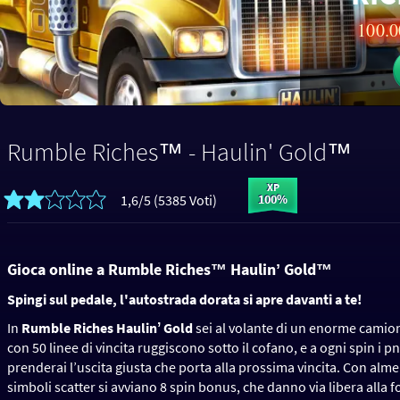
100.0
Rumble Riches™ - Haulin' Gold™
1,6/5 (5385 Voti)
Gioca online a Rumble Riches™ Haulinʼ Gold™
Spingi sul pedale, l'autostrada dorata si apre davanti a te!
In
Rumble Riches Haulinʼ Gold
sei al volante di un enorme camion. 
con 50 linee di vincita ruggiscono sotto il cofano, e a ogni spin i
prenderai l’uscita giusta che porta alla prossima vincita. Con alme
simboli scatter si avviano 8 spin bonus, che danno via libera all