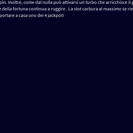
pin. Inoltre, come dal nulla può attivarsi un turbo che arricchisce il
e della fortuna continua a ruggire . La slot carbura al massimo se rie
 portare a casa uno dei 4 jackpot!