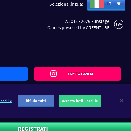
Seleziona lingua:
IT
©2018 - 2026 Funstage
Games powered by GREENTUBE
INSTAGRAM
 cookie
Rifiuta tutti
Accetta tutti i cookie
ocare unicamente con la valuta virtuale
re pertanto la possibilità di convertire i
REGISTRATI