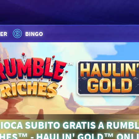
ER
BINGO
IOCA SUBITO GRATIS A RUMB
HES™ - HAULIN' GOLD™ ONL