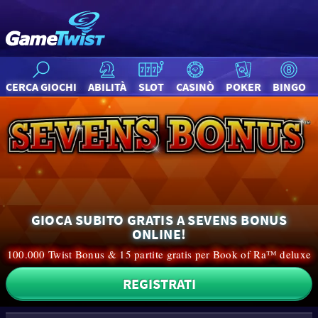
CERCA GIOCHI
ABILITÀ
SLOT
CASINÒ
POKER
BINGO
GIOCA SUBITO GRATIS A SEVENS BONUS
ONLINE!
100.000 Twist Bonus & 15 partite gratis per Book of Ra™ deluxe
REGISTRATI