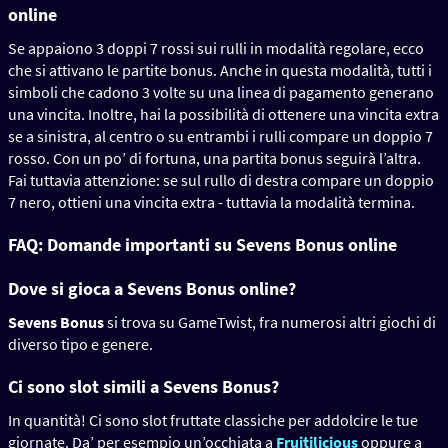
online
Se appaiono 3 doppi 7 rossi sui rulli in modalità regolare, ecco
che si attivano le partite bonus. Anche in questa modalità, tutti i
simboli che cadono 3 volte su una linea di pagamento generano
una vincita. Inoltre, hai la possibilità di ottenere una vincita extra
se a sinistra, al centro o su entrambi i rulli compare un doppio 7
rosso. Con un po’ di fortuna, una partita bonus seguirà l’altra.
Fai tuttavia attenzione: se sul rullo di destra compare un doppio
7 nero, ottieni una vincita extra - tuttavia la modalità termina.
FAQ: Domande importanti su Sevens Bonus online
Dove si gioca a Sevens Bonus online?
Sevens Bonus
si trova su GameTwist, fra numerosi altri giochi di
diverso tipo e genere.
Ci sono slot simili a Sevens Bonus?
In quantità! Ci sono slot fruttate classiche per addolcire le tue
giornate. Da’ per esempio un’occhiata a
Fruitilicious
oppure a