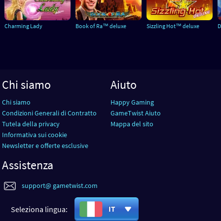
Charming Lady
Book of Ra™ deluxe
Sizzling Hot™ deluxe
D
Chi siamo
Aiuto
Chi siamo
Happy Gaming
Condizioni Generali di Contratto
GameTwist Aiuto
Tutela della privacy
Mappa del sito
Informativa sui cookie
Newsletter e offerte esclusive
Assistenza
support@ gametwist.com
Seleziona lingua:
IT