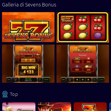
Galleria di Sevens Bonus
Top