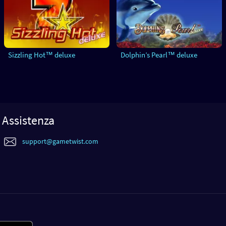
Sizzling Hot™ deluxe
Dolphin’s Pearl™ deluxe
Assistenza
support@gametwist.com