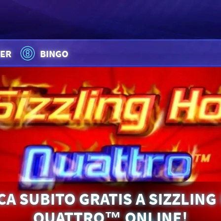
ER
BINGO
CA SUBITO GRATIS A SIZZLING
QUATTRO™ ONLINE!