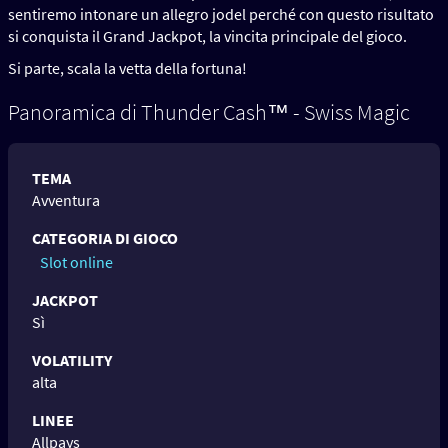
sentiremo intonare un allegro jodel perché con questo risultato
si conquista il Grand Jackpot, la vincita principale del gioco.
Si parte, scala la vetta della fortuna!
Panoramica di Thunder Cash™ - Swiss Magic
TEMA
Avventura
CATEGORIA DI GIOCO
Slot online
JACKPOT
Sì
VOLATILITY
alta
LINEE
Allpays