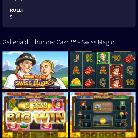
RULLI
5
Galleria di Thunder Cash™ - Swiss Magic