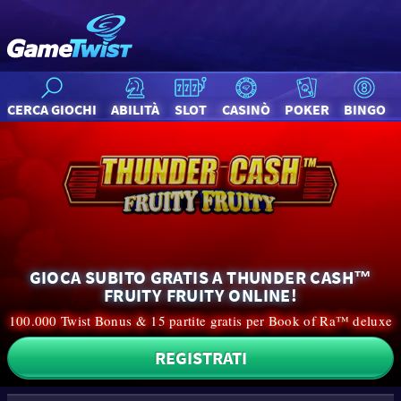
CERCA GIOCHI
ABILITÀ
SLOT
CASINÒ
POKER
BINGO
GIOCA SUBITO GRATIS A THUNDER CASH™
FRUITY FRUITY ONLINE!
100.000 Twist Bonus & 15 partite gratis per Book of Ra™ deluxe
REGISTRATI