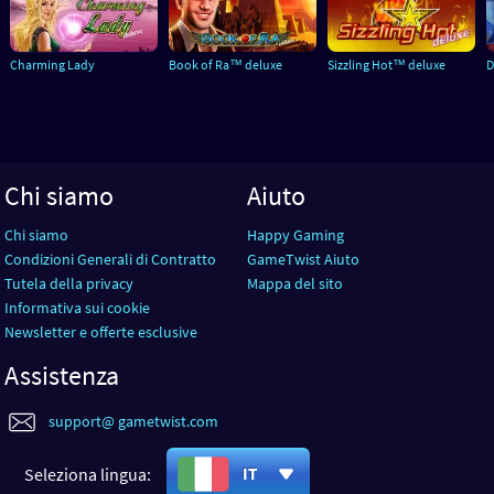
Charming Lady
Book of Ra™ deluxe
Sizzling Hot™ deluxe
D
Chi siamo
Aiuto
Chi siamo
Happy Gaming
Condizioni Generali di Contratto
GameTwist Aiuto
Tutela della privacy
Mappa del sito
Informativa sui cookie
Newsletter e offerte esclusive
Assistenza
support@ gametwist.com
Seleziona lingua:
IT