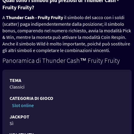
Quali sono i simboli più preziosi di Thunder Cash -
Fruity Fruity?
A
Thunder Cash - Fruity Fruity
il simbolo del sacco con i soldi
(scatter) paga indipendentemente dalla posizione; il simbolo
bonus, comparendo nel numero richiesto, avvia la modalità Pick
& Win, mentre la moneta può attivare la modalità Coin Respin.
Anche il simbolo Wild è molto importante, poiché può sostituire
gli altri simboli e completare le combinazioni vincenti.
Panoramica di Thunder Cash™ Fruity Fruity
TEMA
Classici
CATEGORIA DI GIOCO
Slot online
JACKPOT
Sì