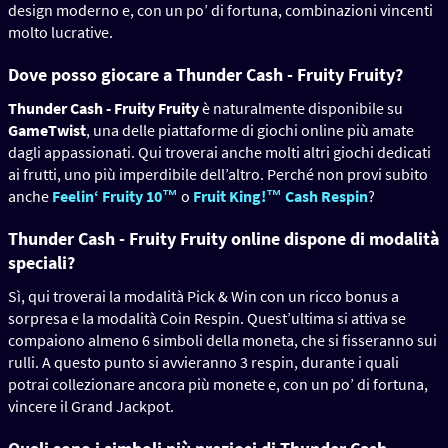
design moderno e, con un po’ di fortuna, combinazioni vincenti
molto lucrative.
Dove posso giocare a Thunder Cash - Fruity Fruity?
Thunder Cash - Fruity Fruity
è naturalmente disponibile su
GameTwist
, una delle piattaforme di giochi online più amate
dagli appassionati. Qui troverai anche molti altri giochi dedicati
ai frutti, uno più imperdibile dell’altro. Perché non provi subito
anche
Feelin‘ Fruity 10™
o
Fruit King!™
Cash Respin
?
Thunder Cash - Fruity Fruity online dispone di modalità
speciali?
Sì, qui troverai la modalità Pick & Win con un ricco bonus a
sorpresa e la modalità Coin Respin. Quest’ultima si attiva se
compaiono almeno 6 simboli della moneta, che si fisseranno sui
rulli. A questo punto si avvieranno 3 respin, durante i quali
potrai collezionare ancora più monete e, con un po’ di fortuna,
vincere il Grand Jackpot.