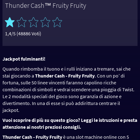
Thunder Cash™ Fruity Fruity
1,4/5 (48886 Voti)
Jackpot fulminanti!
Quando rimbomba il tuono e i rulli iniziano a tremare, sai che
stai giocando a
Thunder Cash - Fruity Fruity
. Con un po’ di
fortuna, sulle 50 linee vincenti faranno capolino ricche
combinazioni di simboli e vedrai scendere una pioggia di Twist.
Le 2 modalità speciali del gioco sono garanzia di azione e
divertimento. In una di esse si può addirittura centrare il
jackpot.
Vuoi scoprire di più su questo gioco? Leggi le istruzioni e presta
attenzione ai nostri preziosi consigli.
Thunder Cash - Fruity Fruity
è una slot machine online con 5