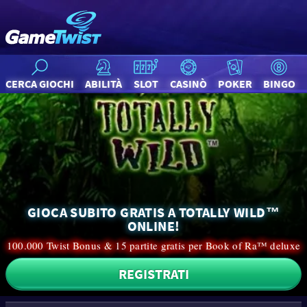
CERCA GIOCHI
ABILITÀ
SLOT
CASINÒ
POKER
BINGO
GIOCA SUBITO GRATIS A TOTALLY WILD™
ONLINE!
100.000 Twist Bonus & 15 partite gratis per Book of Ra™ deluxe
REGISTRATI