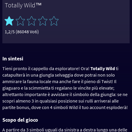
Totally Wild™
1,2/5 (86048 Voti)
In sintesi
Tieni pronto il cappello da esploratore! Ora!
Totally Wild
ti
catapulterà in una giungla selvaggia dove potrai non solo
ammirare la fauna locale ma anche fare il pieno di Twist! Il
giaguaro e la scimmietta ti regalano le vincite più elevate;
altrettanto importante è avvistare il simbolo della giungla: se ne
scopri almeno 3 in qualsiasi posizione sui rulli arriverai alle
partite bonus, dove con 4 simboli Wild il tuo account esploderà!
Scopo del gioco
A partire da 3 simboli uguali da sinistra a destra lungo una delle