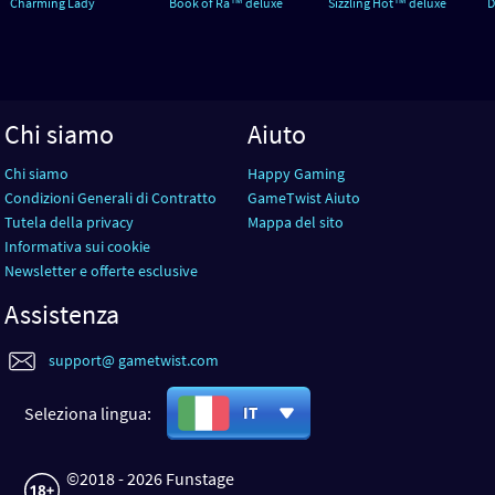
Charming Lady
Book of Ra™ deluxe
Sizzling Hot™ deluxe
D
Chi siamo
Aiuto
Chi siamo
Happy Gaming
Condizioni Generali di Contratto
GameTwist Aiuto
Tutela della privacy
Mappa del sito
Informativa sui cookie
Newsletter e offerte esclusive
Assistenza
support@ gametwist.com
Seleziona lingua:
IT
©2018 - 2026 Funstage