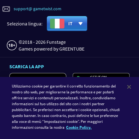
support@ gametwist.com
Seleziona lingua:
IT
©2018 - 2026 Funstage
Games powered by GREENTUBE
SCARICA LA APP
Utilizziamo cookie per garantire il corretto funzionamento del
nostro sito web, per migliorarne la performance e per poterti
offrire servizi e contenuti personalizzati. Inoltre, condividiamo
informazioni sul tuo utilizzo del sito con i nostri partner
pubblicitari. Se preferisci non accettare i cookie opzionali, chiudi
questo banner. In caso contrario, puoi definire le tue preferenze
alla voce di menù “Impostazioni cookie”. Per maggiori
SEGUI GAMETWIST
informazioni consulta la nostra
Cookie Policy.
FACEBOOK
INSTAGRAM