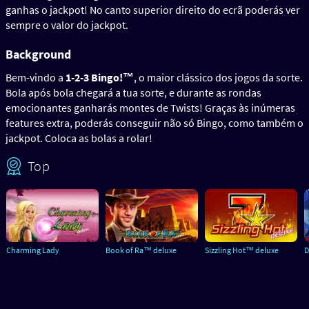
ganhas o jackpot! No canto superior direito do ecrã poderás ver
sempre o valor do jackpot.
Background
Bem-vindo a
1-2-3 Bingo!™
, o maior clássico dos jogos da sorte.
Bola após bola chegará a tua sorte, e durante as rondas
emocionantes ganharás montes de Twists! Graças às inúmeras
features extra, poderás conseguir não só Bingo, como também o
jackpot. Coloca as bolas a rolar!
Top
Charming Lady
Book of Ra™ deluxe
Sizzling Hot™ deluxe
D