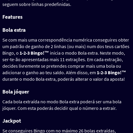
seguem sobre linhas predefinidas.
Features
Bola extra
Se com mais uma correspondência numérica conseguires obter
um padrão de ganho de 2 linhas (ou mais) num dos teus cartões
Bingo, o
1-2-3 Bingo!™
inicia o modo Bola extra. Neste modo,
ser-te-ão apresentadas mais 11 extrações. Em cada extração,
decides livremente se pretendes comprar mais uma bola ou
adicionar o ganho ao teu saldo. Além disso, em
1-2-3 Bingo!™
durante o modo Bola extra, poderás alterar o valor da aposta!
Bola jóquer
Cada bola extraída no modo Bola extra poderá ser uma bola
jóquer. Com esta poderás decidir qual o número a extrair.
Jackpot
Se conseguires Bingo com no máximo 26 bolas extraídas,