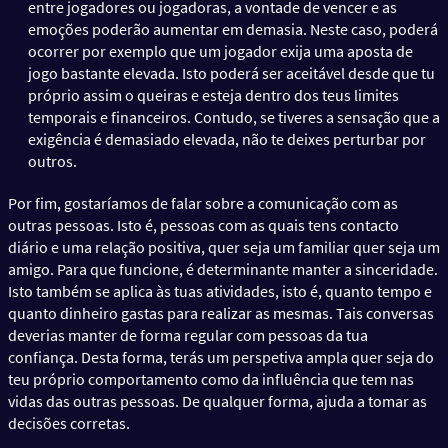
entre jogadores ou jogadoras, a vontade de vencer e as
emoções poderão aumentar em demasia. Neste caso, poderá
ocorrer por exemplo que um jogador exija uma aposta de
jogo bastante elevada. Isto poderá ser aceitável desde que tu
próprio assim o queiras e esteja dentro dos teus limites
temporais e financeiros. Contudo, se tiveres a sensação que a
exigência é demasiado elevada, não te deixes perturbar por
outros.
Por fim, gostaríamos de falar sobre a comunicação com as
outras pessoas. Isto é, pessoas com as quais tens contacto
diário e uma relação positiva, quer seja um familiar quer seja um
amigo. Para que funcione, é determinante manter a sinceridade.
Isto também se aplica às tuas atividades, isto é, quanto tempo e
quanto dinheiro gastas para realizar as mesmas. Tais conversas
deverias manter de forma regular com pessoas da tua
confiança. Desta forma, terás um perspetiva ampla quer seja do
teu próprio comportamento como da influência que tem nas
vidas das outras pessoas. De qualquer forma, ajuda a tomar as
decisões corretas.