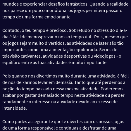
mundos e experienciar desafios fantásticos. Quando a realidade
nos parece um pouco monótona, os jogos permitem passar o
tempo de uma forma emocionante.
Contudo, o teu tempo é precioso. Sobretudo no stress do dia-a-
dia é fácil de menosprezar o nosso tempo útil. Pois, mesmo que
os jogos sejam muito divertidos, as atividades de lazer são tão
importantes como uma alimentação equilibrada. Séries de
televisão cativantes, atividades desportivas ou videojogos - o
equilíbro entre as tuas atividades é muito importante.
Pois quando nos divertimos muito durante uma atividade, é fácil
de nos deixarmos levar em demasia. Tanto que até perdemos a
noção do tempo passado nessa mesma atividade. Poderemos
acabar por gastar demasiado tempo nesta atividade ou perder
rapidamente o interesse na atividade devido ao excesso de
intensidade.
Como podes assegurar-te que te divertes com os nossos jogos
de uma forma responsável e continuas a desfrutar de uma