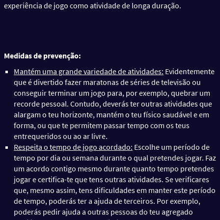
experiência de jogo como atividade de longa duração.
Medidas de prevenção:
Mantém uma grande variedade de atividades:
Evidentemente
que é divertido fazer maratonas de séries de televisão ou
conseguir terminar um jogo para, por exemplo, quebrar um
recorde pessoal. Contudo, deverás ter outras atividades que
alargam o teu horizonte, mantém o teu físico saudável e em
forma, ou que te permitem passar tempo com os teus
entrequeridos ou ao ar livre.
Respeita o tempo de jogo acordado:
Escolhe um período de
tempo por dia ou semana durante o qual pretendes jogar. Faz
um acordo contigo mesmo durante quanto tempo pretendes
jogar e certifica-te que tens outras atividades. Se verificares
que, mesmo assim, tens dificuldades em manter este período
de tempo, poderás ter a ajuda de terceiros. Por exemplo,
poderás pedir ajuda a outras pessoas do teu agregado