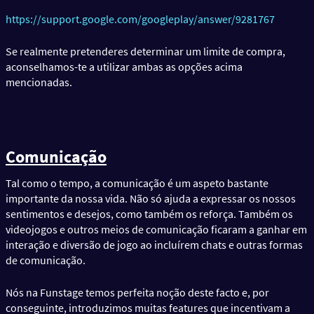
https://support.google.com/googleplay/answer/9281767
Se realmente pretenderes determinar um limite de compra,
aconselhamos-te a utilizar ambas as opções acima
mencionadas.
Comunicação
Tal como o tempo, a comunicação é um aspeto bastante
importante da nossa vida. Não só ajuda a expressar os nossos
sentimentos e desejos, como também os reforça. Também os
videojogos e outros meios de comunicação ficaram a ganhar em
interação e diversão de jogo ao incluírem chats e outras formas
de comunicação.
Nós na Funstage temos perfeita noção deste facto e, por
conseguinte, introduzimos muitas features que incentivam a