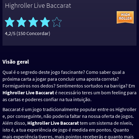
Highroller Live Baccarat
4,2/5 (150 Concordar)
Visão geral
Qual é o segredo deste jogo fascinante? Como saber qual a
próxima carta a jogar para concluir uma aposta correta?
Formigueiros nos dedos? Sentimentos sortudos na barriga? Em
Highroller Live Baccarat
é necessário teres um bom feeling para
as cartas e poderes confiar na tua intuição.
Baccarat é um jogo tradicionalmente popular entre os Highroller
e, por conseguinte, não poderia faltar na nossa oferta de jogos.
Além disso,
Highroller Live Baccarat
tem um sistema de níveis,
isto é, a tua experiência de jogo é medida em pontos. Quanto
mais experiência tiveres, mais pointos receberás e quanto mais