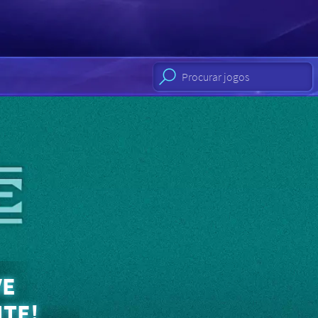
VE
TE!