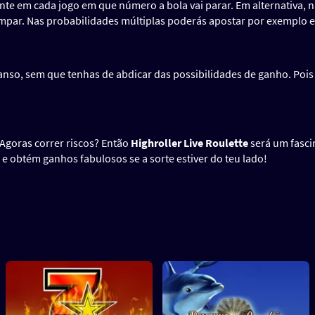
nte em cada jogo em que número a bola vai parar. Em alternativa, 
mpar. Nas probabilidades múltiplas poderás apostar por exemplo
nso, sem que tenhas de abdicar das possibilidades de ganho. Pois 
? Agoras correr riscos? Então
Highroller Live Roulette
será um fasci
e obtém ganhos fabulosos se a sorte estiver do teu lado!