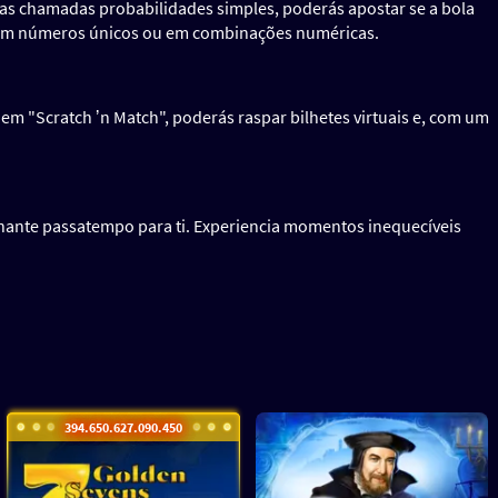
nas chamadas probabilidades simples, poderás apostar se a bola
 em números únicos ou em combinações numéricas.
em "Scratch ʼn Match", poderás raspar bilhetes virtuais e, com um
nante passatempo para ti. Experiencia momentos inequecíveis
394.650.630.726.378