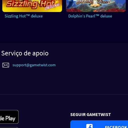
Sizzling Hot™ deluxe
Dolphin‘s Pearl™ deluxe
Serviço de apoio
support@gametwist.com
SEGUIR GAMETWIST
FACEBOOK