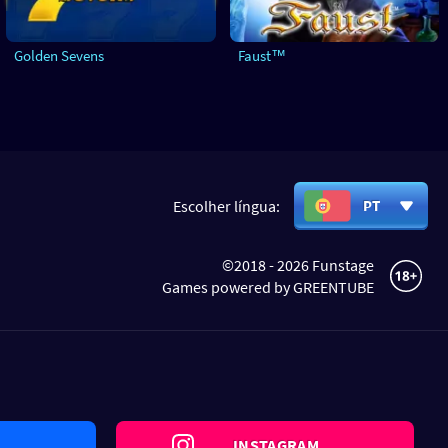
Golden Sevens
Faust™
Escolher língua:
PT
©2018 - 2026 Funstage
Games powered by GREENTUBE
INSTAGRAM