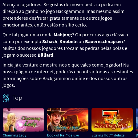
Atenção jogadores: Se gostas de mover pedra a pedra em
direção ao ganho no jogo Backgammon, mas mesmo assim
pretenderes desfrutar gratuitamente de outros jogos
emocionantes, então estás no sítio certo.
Que tal jogar uma ronda
Mahjong
? Ou procuras algo clássico
como por exemplo
Schach
,
Knobeln
ou
Bauernschnapsen
?
Muitos dos nossos jogadores trocam as pedras pelas bolas e
jogam o sucesso
Billiard
!
Inicia já a ventura e mostra-nos o que vales como jogador! Na
nossa página de internet, poderás encontrar todas as restantes
informações sobre Backgammon online e dos nossos outros
jogos.
Top
Charming Lady
Book of Ra™ deluxe
Sizzling Hot™ deluxe
D