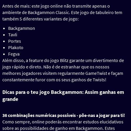
Antes de mais: este jogo online não transmite apenas o
ambiente de Backgammon Classic. Este jogo de tabuleiro tem
também 5 diferentes variantes de jogo:
Backgammon
Tavli
Portes
Plakoto
Fegva
Além disso, a feature do jogo Blitz garante um divertimento de
jogo rápido e direto. Não é de estranhar que os nossos
melhores jogadores visitem regularmente GameTwist e façam
constantemente furor com os seus ganhos de Twists!
Dicas para o teu jogo Backgammon: Assim ganhas em
grande
36 combinações numéricas possíveis - põe-nas a jogar para ti!
Como sempre, online poderás encontrar estudos elucidativos
sobre as possibilidades de ganho em Backgammon. Estes