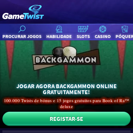
PROCURAR JOGOS
HABILIDADE
SLOTS
CASINO
PÓQUE
JOGAR AGORA BACKGAMMON ONLINE
GRATUITAMENTE!
100.000 Twists de bónus e 15 jogos gratuitos para Book of Ra™
deluxe
REGISTAR-SE