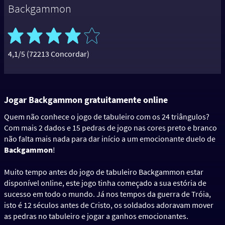
Backgammon
4,1/5 (72213 Concordar)
Jogar Backgammon gratuitamente online
Quem não conhece o jogo de tabuleiro com os 24 triângulos?
Com mais 2 dados e 15 pedras de jogo nas cores preto e branco
não falta mais nada para dar início a um emocionante duelo de
Backgammon
!
Muito tempo antes do jogo de tabuleiro Backgammon estar
disponível online, este jogo tinha começado a sua estória de
sucesso em todo o mundo. Já nos tempos da guerra de Tróia,
isto é 12 séculos antes de Cristo, os soldados adoravam mover
as pedras no tabuleiro e jogar a ganhos emocionantes.