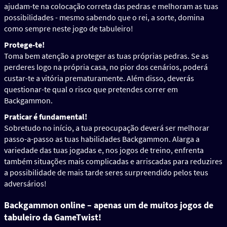
ajudam-te na colocação correta das pedras e melhoram as tuas
possibilidades - mesmo sabendo que o rei, a sorte, domina
como sempre neste jogo de tabuleiro!
Protege-te!
Toma bem atenção a proteger as tuas próprias pedras. Se as
perderes logo na própria casa, no pior dos cenários, poderá
custar-te a vitória prematuramente. Além disso, deverás
questionar-te qual o risco que pretendes correr em
Backgammon.
Praticar é fundamental!
Sobretudo no início, a tua preocupação deverá ser melhorar
passo-a-passo as tuas habilidades Backgammon. Alarga a
variedade das tuas jogadas e, nos jogos de treino, enfrenta
também situações mais complicadas e arriscadas para reduzires
a possibilidade de mais tarde seres surpreendido pelos teus
adversários!
Backgammon online – apenas um de muitos jogos de
tabuleiro da GameTwist!