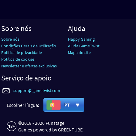
Sobre nós
Ajuda
Sobre nós
Happy Gaming
Condições Gerais de Utilização
Ajuda GameTwist
Política de privacidade
Mapa do site
Política de cookies
Newsletter e ofertas exclusivas
Serviço de apoio
support@ gametwist.com
Escolher língua:
PT
©2018 - 2026 Funstage
Games powered by GREENTUBE