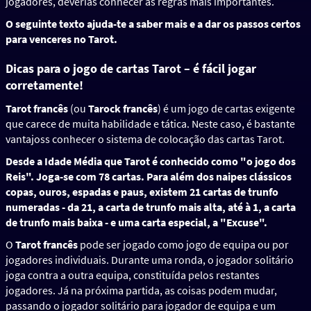
jogadores, deverias conhecer as regras mais importantes.
O seguinte texto ajuda-te a saber mais e a dar os passos certos
para venceres no Tarot.
Dicas para o jogo de cartas Tarot – é fácil jogar
corretamente!
Tarot francês
(ou
Tarock francês
) é um jogo de cartas exigente
que carece de muita habilidade e tática. Neste caso, é bastante
vantajoss conhecer o sistema de colocação das cartas Tarot.
Desde a Idade Média que Tarot é conhecido como "o jogo dos
Reis". Joga-se com 78 cartas. Para além dos naipes clássicos
copas, ouros, espadas e paus, existem 21 cartas de trunfo
numeradas - da 21, a carta de trunfo mais alta, até à 1, a carta
de trunfo mais baixa - e uma carta especial, a "Excuse".
O
Tarot francês
pode ser jogado como jogo de equipa ou por
jogadores individuais. Durante uma ronda, o jogador solitário
joga contra a outra equipa, constituída pelos restantes
jogadores. Já na próxima partida, as coisas podem mudar,
passando o jogador solitário para jogador de equipa e um