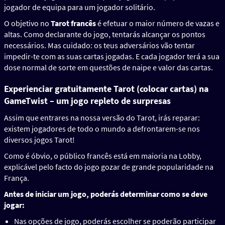
jogador de equipa para um jogador solitário.
O objetivo no
Tarot francês
é efetuar o maior número de vazas e
altas. Como declarante do jogo, tentarás alcançar os pontos
necessários. Mas cuidado: os teus adversários vão tentar
impedir-te com as suas cartas jogadas. E cada jogador terá a sua
dose normal de sorte em questões de naipe e valor das cartas.
Experienciar gratuitamente Tarot (colocar cartas) na
GameTwist – um jogo repleto de surpresas
Assim que entrares na nossa versão do Tarot, irás reparar:
existem jogadores de todo o mundo a defrontarem-se nos
diversos jogos Tarot!
Como é óbvio, o público francês está em maioria na Lobby,
explicável pelo facto do jogo gozar de grande popularidade na
França.
Antes de iniciar um jogo, poderás determinar como se deve
jogar:
Nas opções de jogo, poderás escolher se poderão participar