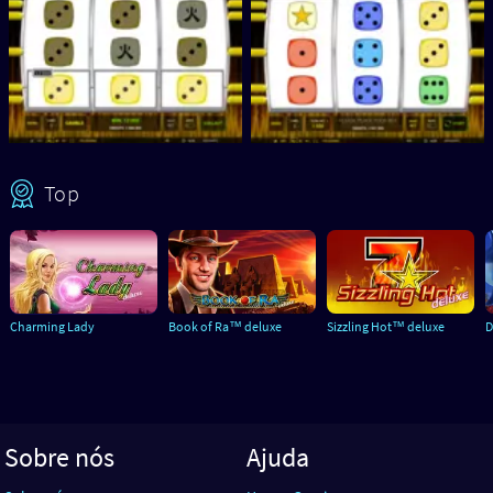
Top
Charming Lady
Book of Ra™ deluxe
Sizzling Hot™ deluxe
D
Sobre nós
Ajuda