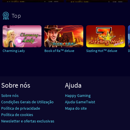
Top
Charming Lady
Book of Ra™ deluxe
Sizzling Hot™ deluxe
D
Sobre nós
Ajuda
Sobre nós
Happy Gaming
Condições Gerais de Utilização
Ajuda GameTwist
Política de privacidade
Mapa do site
Política de cookies
Newsletter e ofertas exclusivas