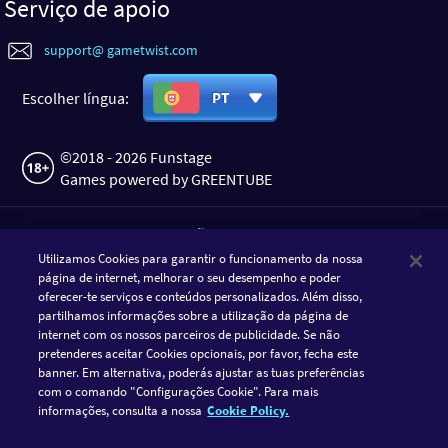
Serviço de apoio
support@ gametwist.com
Escolher língua:
PT
©2018 - 2026 Funstage
Games powered by GREENTUBE
DESCARREGAR APLICAÇÃO
Utilizamos Cookies para garantir o funcionamento da nossa
página de internet, melhorar o seu desempenho e poder
oferecer-te serviços e conteúdos personalizados. Além disso,
partilhamos informações sobre a utilização da página de
internet com os nossos parceiros de publicidade. Se não
pretenderes aceitar Cookies opcionais, por favor, fecha este
banner. Em alternativa, poderás ajustar as tuas preferências
com o comando "Configurações Cookie". Para mais
informações, consulta a nossa
Cookie Policy.
SEGUIR GAMETWIST