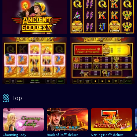
Top
Charming Lady
Book of Ra™ deluxe
Sizzling Hot™ deluxe
D