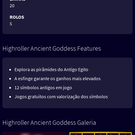
20
ROLOS
5
Highroller Ancient Goddess Features
Explora as pirâmides do Antigo Egito
A esfinge garante os ganhos mais elevados
12 símbolos antigos em jogo
Jogos gratuitos com valorização dos símbolos
Highroller Ancient Goddess Galeria